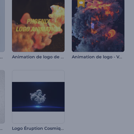
ation de logo - Particules scintillantes
Animation de logo de Phoenix
Animation de logo - Vortex de feu
on de logo - Fumée tournante
Logo Éruption Cosmique