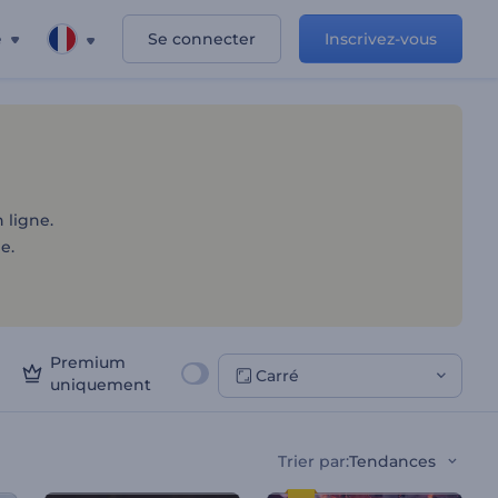
e
Se connecter
Inscrivez-vous
 ligne.
e.
Premium
Carré
uniquement
Trier par
:
Tendances