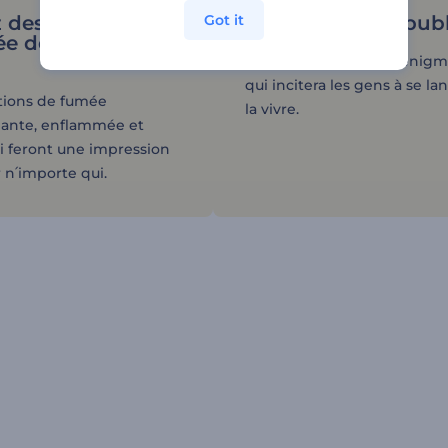
Got it
 des animations
Intriguez votre pub
e de différents
Créez une animation énigm
qui incitera les gens à se la
tions de fumée
la vivre.
nante, enflammée et
i feront une impression
 n՛importe qui.