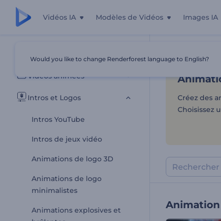
Vidéos IA
Modèles de Vidéos
Images IA
Animati
Tous les modèles
Would you like to change Renderforest language to English?
Accueil
Modèl
Vidéos animées
Animati
Intros et Logos
Créez des a
Choisissez 
Intros YouTube
Intros de jeux vidéo
Animations de logo 3D
Animations de logo
minimalistes
Animation
Animations explosives et