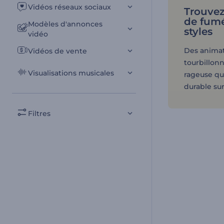
Vidéos réseaux sociaux
Trouvez
de fumé
Modèles d'annonces
styles
vidéo
Des anima
Vidéos de vente
tourbillon
Visualisations musicales
rageuse qu
durable sur
Filtres