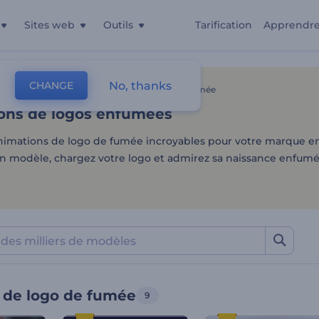
Sites web
Outils
Tarification
Apprendr
ons de logos enfumées
No, thanks
CHANGE
es
Intros Et Logos
Animation De Logo De Fumée
ons de logos enfumées
nimations de logo de fumée incroyables pour votre marque en
un modèle, chargez votre logo et admirez sa naissance enfumé
 de logo de fumée
9