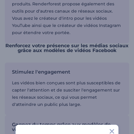
produits. Renderforest propose également des
outils pour d'autres canaux de réseaux sociaux.
Vous avez le créateur d'intro pour les vidéos
YouTube ainsi que le créateur de vidéos Instagram
pour étendre votre portée.
Renforcez votre présence sur les médias sociaux
grâce aux modèles de vidéos Facebook
Stimulez l'engagement
Les vidéos bien conçues sont plus susceptibles de
capter l'attention et de susciter l'engagement sur
les réseaux sociaux, ce qui vous permet
d'atteindre un public plus large.
Gagnez du temps grâce aux modèles de
vidéos Facebook