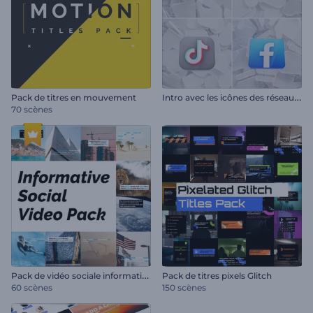
I
ntro avec les icônes des réseaux sociaux
Pack de titres en mouvement
70 scènes
P
ack de vidéo sociale informative
Pack de titres pixels Glitch
60 scènes
150 scènes