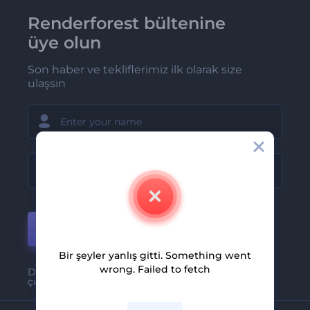
Renderforest bültenine
üye olun
Son haber ve tekliflerimiz ilk olarak size
ulaşsın
Katıl
Bir şeyler yanlış gitti. Something went
wrong. Failed to fetch
Dilediğiniz zaman kolayca abonelikten
çıkabilirsiniz.