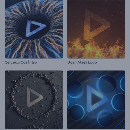
Gerçekçi Göz İntro
Uçan Ateşli Logo