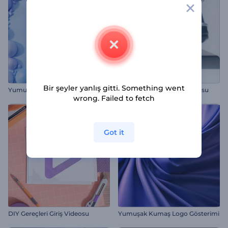
Bir şeyler yanlış gitti. Something went
Yumuşak Toplar Logo Gösterimi
Mikroskop Lensi Giriş Videosu
wrong. Failed to fetch
Got it
DIY Gereçleri Giriş Videosu
Yumuşak Kumaş Logo Gösterimi