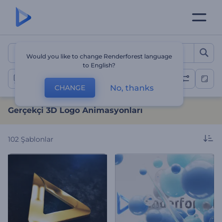
Gerçekçi 3D Logo Animasy
Would you like to change Renderforest language
to English?
3D Logo Gösterimleri
No, thanks
CHANGE
Gerçekçi 3D Logo Animasyonları
102
Şablonlar