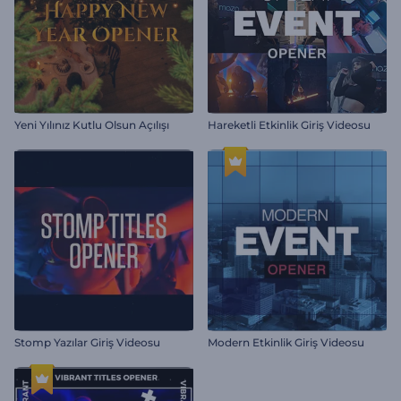
Yeni Yılınız Kutlu Olsun Açılışı
Hareketli Etkinlik Giriş Videosu
Stomp Yazılar Giriş Videosu
Modern Etkinlik Giriş Videosu