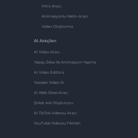
İntro Aracı
Animasyonlu Metin Aracı
Video Oluşturma
AI Araçları
AI Video Aracı
Yapay Zeka Ile Animasyon Yapma
AI Video Editörü
Yazıdan Video AI
AI Web Sitesi Aracı
Şirket Adı Oluşturucu
AI TikTok Videosu Aracı
YouTube Videosu Fikirleri