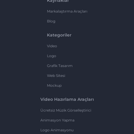
Kaynaklar
Markalaştırma Araçları
Blog
Kategoriler
Video
Logo
Grafik Tasarım
Web Sitesi
Mockup
Video Hazırlama Araçları
Ücretsiz Müzik Görselleştirici
Animasyon Yapma
Logo Animasyonu