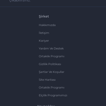
çıkabilirsiniz.
Şirket
Hakkımızda
İletişim
Kariyer
Yardım Ve Destek
Ortaklık Programı
Gizlilik Politikası
Şartlar Ve Koşullar
Site Haritası
Ortaklık Programı
Elçilik Programımızı