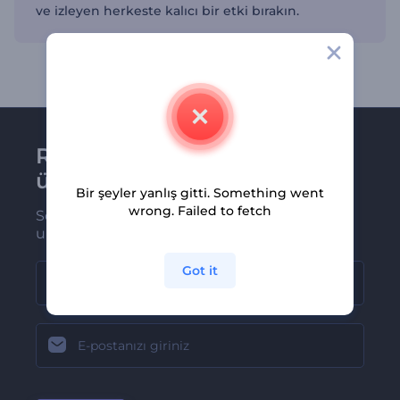
ve izleyen herkeste kalıcı bir etki bırakın.
Renderforest bültenine
üye olun
Bir şeyler yanlış gitti. Something went
wrong. Failed to fetch
Son haber ve tekliflerimiz ilk olarak size
ulaşsın
Got it