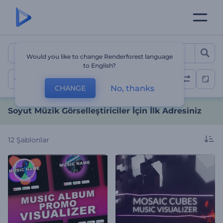
Soyut Müzik Görselleştiricil
Would you like to change Renderforest language
to English?
Soyut
No, thanks
CHANGE
Soyut Müzik Görselleştiriciler İçin İlk Adresiniz
12
Şablonlar