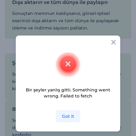
Dışa aktarın ve tüm dünya ile paylaşın
Sonuçtan memnun kaldıysanız, görsel-işitsel
eserinizi dışa aktarın ve tüm dünya ile paylaşarak
izleme ve indirme sayısını patlatın.
Müzik deneyimini yeniden tanımlayın
Şarkınızın etkisini ve erişimini güçlendirin
Son single çalışmanızı soyut müzik görselleştirme
kataloğumuz ile görücüye çıkarın; daha geniş bir
kitlenin dikkatini çekin ve fanların ilgisini artırın.
Bir şeyler yanlış gitti. Something went
wrong. Failed to fetch
Benzersiz ve kreatif olun
Got it
Ses parçalarınızı büyüleyici görsel eserlere
dönüştürün; ses ve soyut sanat arasındaki sinerjiyi
keşfedin.