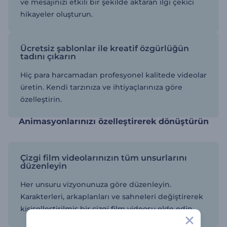
ve mesajınızı etkili bir şekilde aktaran ilgi çekici
hikayeler oluşturun.
Ücretsiz şablonlar ile kreatif özgürlüğün
tadını çıkarın
Hiç para harcamadan profesyonel kalitede videolar
üretin. Kendi tarzınıza ve ihtiyaçlarınıza göre
özelleştirin.
Animasyonlarınızı özelleştirerek dönüştürün
Çizgi film videolarınızın tüm unsurlarını
düzenleyin
Her unsuru vizyonunuza göre düzenleyin.
Karakterleri, arkaplanları ve sahneleri değiştirerek
kişiselleştirilmiş bir çizgi film videosu elde edin.