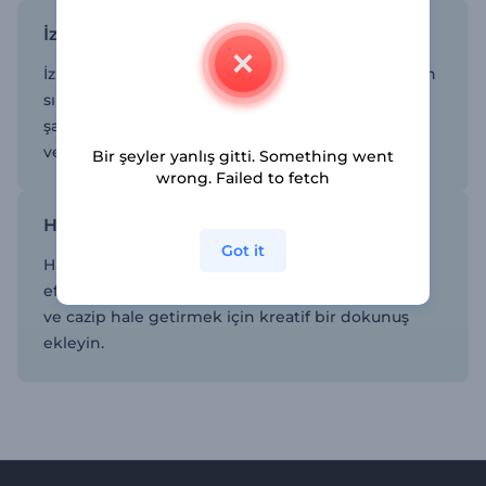
İzleyicilerin hayal gücüne hitap edin
İzleyicileri büyüleyen çizgi film seçenekleri varken
sıradan görseller ile yetinmeyin. Çizgi film
şablonlarımızı kullanarak kalıcı etki bırakan keyifli
ve etkili animasyonlar oluşturun.
Bir şeyler yanlış gitti. Something went
wrong. Failed to fetch
Hazır animasyon içeriklerini kişiselleştirin
Got it
Hazır animasyonları kendi metin, resim ve
efektleriniz ile değiştirin. Çizgi filminizi benzersiz
ve cazip hale getirmek için kreatif bir dokunuş
ekleyin.