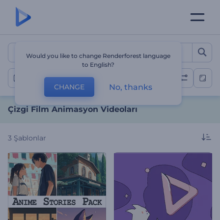
Çizgi Film Animasyon Vide
Would you like to change Renderforest language
to English?
Çizgi Film Videolar
No, thanks
CHANGE
Çizgi Film Animasyon Videoları
3
Şablonlar