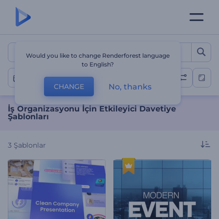
İş Organizasyonu İçin Etkil
Would you like to change Renderforest language
to English?
İş Etkinliği
No, thanks
CHANGE
İş Organizasyonu İçin Etkileyici Davetiye
Şablonları
3
Şablonlar