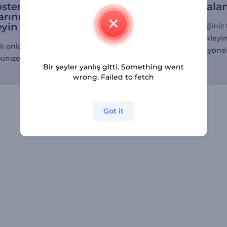
sterilerini
Resim ve video alan
arınıza göre
eyin
Gayrimenkulden çektiğiniz 
ve videoları hemen yükleyi
lı onlarca sahneye göz
dakikalar içinde profesyonel
kinize göre özelleştirin.
gösterileri elde edin.
Bir şeyler yanlış gitti. Something went
wrong. Failed to fetch
Got it