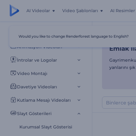
AI Videolar
Video Şablonları
AI Resimler
Emlak İl
Tüm Şablonlar
Would you like to change Renderforest language to English?
Ana Sayfa
Şab
Animasyon Videoları
Emlak İl
İntrolar ve Logolar
Gayrimenkul 
yanlarını şı
Video Montajı
Davetiye Videoları
Kutlama Mesajı Videoları
Slayt Gösterileri
Kurumsal Slayt Gösterisi