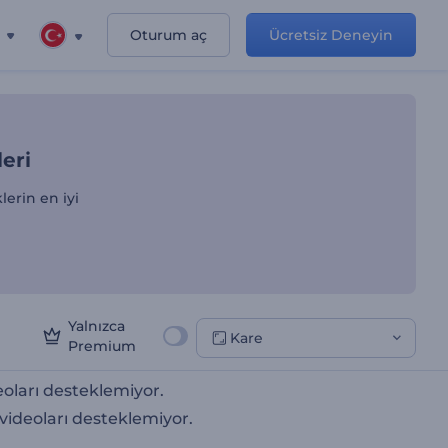
Oturum aç
Ücretsiz Deneyin
ul Slayt Gösterileri
leri
lerin en iyi
Yalnızca
Kare
Premium
oları desteklemiyor.
videoları desteklemiyor.