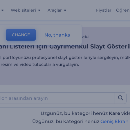
Web siteleri
Araçlar
Fiyatlar
Öğren
anı Listeleri İçin Gayrimenk
No, thanks
CHANGE
lonlar
Slayt Gösterileri
Gayrimenkul Slayt Gösterisi
anı Listeleri İçin Gayrimenkul Slayt Gösteri
portföyünüzü profesyonel slayt gösterileriyle sergileyin, mülk
k resim ve video tutucularla vurgulayın.
Üzgünüz, bu kategori henüz
Kare
vide
Üzgünüz, bu kategori henüz
Geniş Ekran