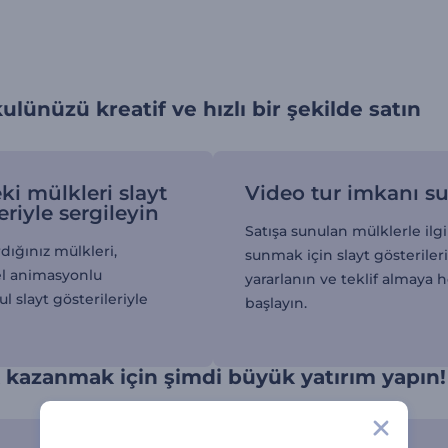
lünüzü kreatif ve hızlı bir şekilde satın
ki mülkleri slayt
Video tur imkanı s
eriyle sergileyin
Satışa sunulan mülklerle ilgil
rdığınız mülkleri,
sunmak için slayt gösterile
l animasyonlu
yararlanın ve teklif almaya
 slayt gösterileriyle
başlayın.
k kazanmak için şimdi büyük yatırım yapın!