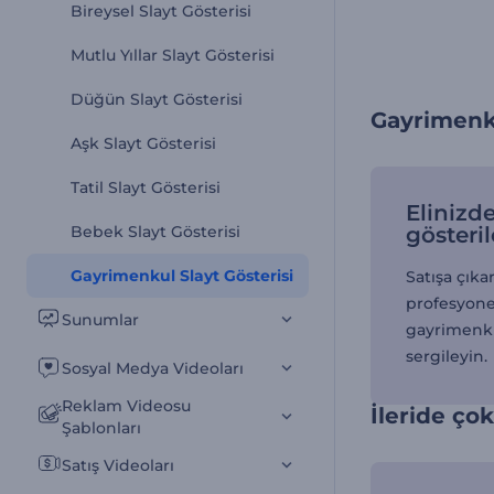
Bireysel Slayt Gösterisi
Mutlu Yıllar Slayt Gösterisi
Düğün Slayt Gösterisi
Gayrimenku
Aşk Slayt Gösterisi
Tatil Slayt Gösterisi
Elinizde
Bebek Slayt Gösterisi
gösteril
Gayrimenkul Slayt Gösterisi
Satışa çıka
profesyone
Sunumlar
gayrimenkul
sergileyin.
Sosyal Medya Videoları
Reklam Videosu
İleride ço
Şablonları
Satış Videoları