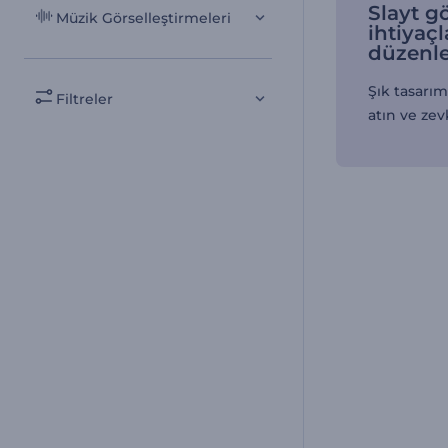
Slayt gö
Müzik Görselleştirmeleri
ihtiyaçl
düzenl
Şık tasarım
Filtreler
atın ve zev