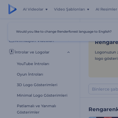
AI Videolar
Video Şablonları
AI Resimler
Rengaren
Tüm Şablonlar
Would you like to change Renderforest language to English?
Ana Sayfa
Şab
Animasyon Videoları
Rengare
İntrolar ve Logolar
Logonuzun z
logo gösteri
YouTube İntroları
Oyun İntroları
3D Logo Gösterimleri
Minimal Logo Gösterimleri
Patlamalı ve Yanmalı
Rengarenk
Gösterimler