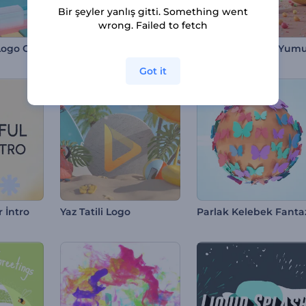
Bir şeyler yanlış gitti. Something went
wrong. Failed to fetch
Kinetik Toplar Logo Gösterimi
Mozaik Yüzey Logo Gösterimi
Got it
 İntro
Yaz Tatili Logo