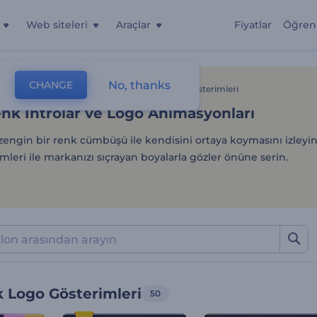
Web siteleri
Araçlar
Fiyatlar
Öğren
k İntrolar ve Logo Animas
No, thanks
CHANGE
lonlar
İntrolar Ve Logolar
Rengarenk Logo Gösterimleri
nk İntrolar ve Logo Animasyonları
engin bir renk cümbüşü ile kendisini ortaya koymasını izleyi
mleri ile markanızı sıçrayan boyalarla gözler önüne serin.
 Logo Gösterimleri
50