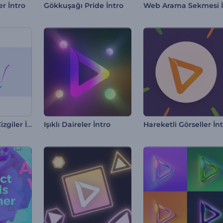
er İntro
Gökkuşağı Pride İntro
Dönen Renkli Çizgiler İntro
Işıklı Daireler İntro
Hareketli Görseller İn