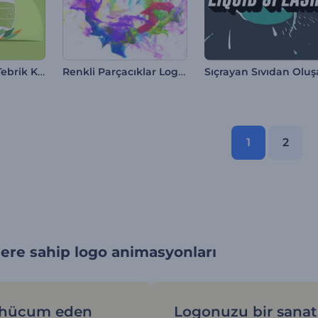
Şirin Paskalya Tebrik Kartı
Renkli Parçacıklar Logo Gösterimi
1
2
lere sahip logo animasyonları
 hücum eden
Logonuzu bir sanat