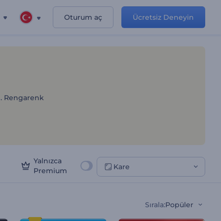
Oturum aç
Ücretsiz Deneyin
yonları
n. Rengarenk
Yalnızca
Kare
Premium
Sırala
:
Popüler