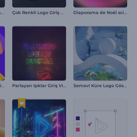
Parlak Krom Logo Gösterimi
Çok Renkli Logo Giriş Videosu
Diaporama de Noël scintillant
Renkli Arama Sekmesi İntro
Parlayan Işıklar Giriş Videosu
Semavi Küre Logo Gösterimi