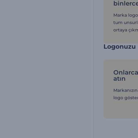
binlerc
Marka logo
tum unsurl
ortaya çıkm
Logonuzu b
Onlarca
atın
Markanızın 
logo göster