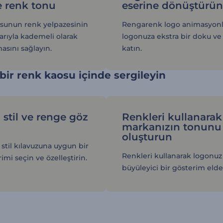
e renk tonu
eserine dönüştürü
sunun renk yelpazesinin
Rengarenk logo animasyonla
arıyla kademeli olarak
logonuza ekstra bir doku ve 
asını sağlayın.
katın.
ir renk kaosu içinde sergileyin
 stil ve renge göz
Renkleri kullanarak
markanızın tonunu
oluşturun
stil kılavuzuna uygun bir
Renkleri kullanarak logonuz 
imi seçin ve özelleştirin.
büyüleyici bir gösterim elde