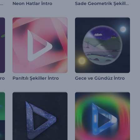
Web Arama Sekmesi İntro
Sade Geometrik Şekiller İntro
Neon Hatlar İntro
tro
Parıltılı Şekiller İntro
Gece ve Gündüz İntro