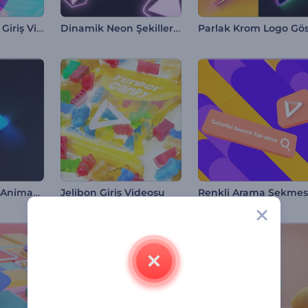
Soyut Görseller Giriş Videosu
Dinamik Neon Şekiller İntro
Kromatik Logo Animasyonu
Jelibon Giriş Videosu