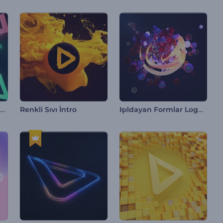
Oyun Kanalı Canlı Giriş Videosu
Işıldayan Formlar Logo Gösterimi
Renkli Sıvı İntro