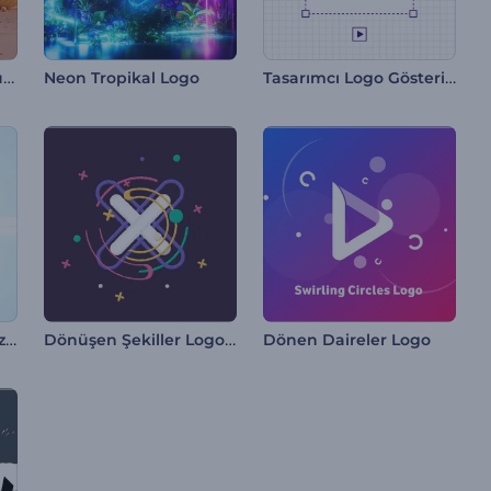
Renkli Paskalya Yumurtaları İntro
Tasarımcı Logo Gösterimi
Neon Tropikal Logo
Parlak Kelebek Fantazi Logo
Dönüşen Şekiller Logo Gösterimi
Dönen Daireler Logo