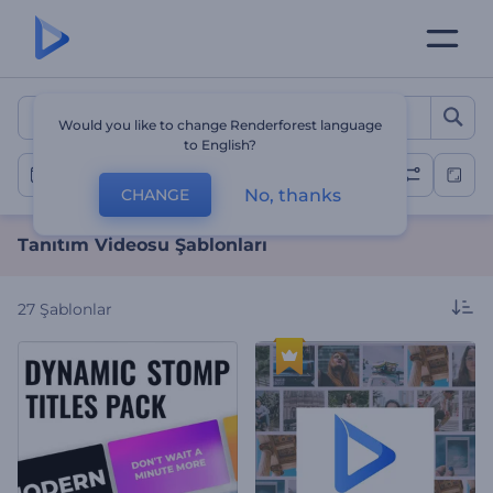
Tanıtım Videosu Şablonlar
Would you like to change Renderforest language
to English?
Teaser Videoları
No, thanks
CHANGE
Tanıtım Videosu Şablonları
27
Şablonlar