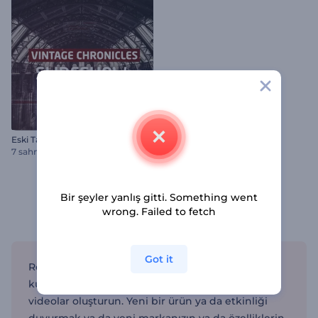
Eski Tarihi Belgeler Slayt Gösterisi
7 sahneler
Bir şeyler yanlış gitti. Something went
wrong. Failed to fetch
Renderforest'tan Teaser Video Şablonları
Got it
Renderforest'ın teaser video şablonlarını
kullanarak izleyicilerin ilgisini çeken harika
videolar oluşturun. Yeni bir ürün ya da etkinliği