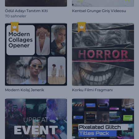
Ödül Adayı Tanıtım Kiti
Kentsel Grunge Giriş Videosu
70 sahneler
Modern Kolaj Jenerik
Korku Filmi Fragmanı