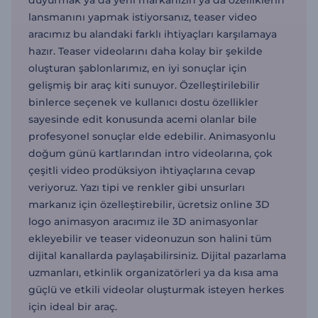
duyurmak ya da yeni markanızın ya da özelliklerin
lansmanını yapmak istiyorsanız, teaser video
aracımız bu alandaki farklı ihtiyaçları karşılamaya
hazır. Teaser videolarını daha kolay bir şekilde
oluşturan şablonlarımız, en iyi sonuçlar için
gelişmiş bir araç kiti sunuyor. Özelleştirilebilir
binlerce seçenek ve kullanıcı dostu özellikler
sayesinde edit konusunda acemi olanlar bile
profesyonel sonuçlar elde edebilir. Animasyonlu
doğum günü kartlarından intro videolarına, çok
çeşitli video prodüksiyon ihtiyaçlarına cevap
veriyoruz. Yazı tipi ve renkler gibi unsurları
markanız için özelleştirebilir, ücretsiz online 3D
logo animasyon aracımız ile 3D animasyonlar
ekleyebilir ve teaser videonuzun son halini tüm
dijital kanallarda paylaşabilirsiniz. Dijital pazarlama
uzmanları, etkinlik organizatörleri ya da kısa ama
güçlü ve etkili videolar oluşturmak isteyen herkes
için ideal bir araç.