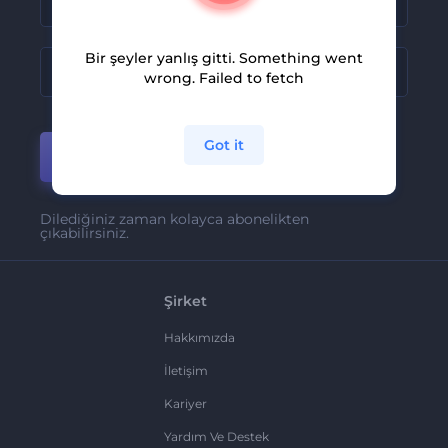
Bir şeyler yanlış gitti. Something went
wrong. Failed to fetch
Got it
Katıl
Dilediğiniz zaman kolayca abonelikten
çıkabilirsiniz.
Şirket
Hakkımızda
İletişim
Kariyer
Yardım Ve Destek