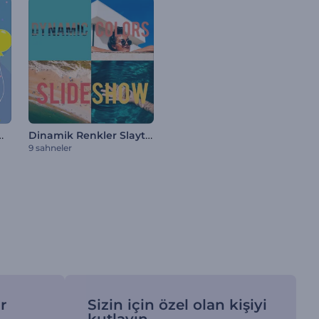
tisi Davetiyesi
Dinamik Renkler Slayt Gösterisi
9 sahneler
r
Sizin için özel olan kişiyi