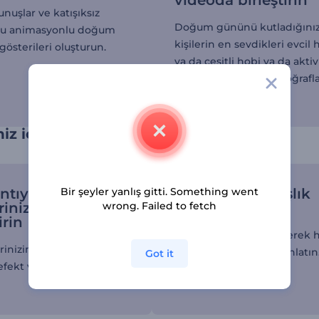
videoda birleştirin
unuşlar ve katışıksız
Doğum gününü kutladığını
olu animasyonlu doğum
kişilerin en sevdikleri evcil
gösterileri oluşturun.
ya da çeşitli hobi ya da aktiv
yaparken çekilmiş fotoğrafla
ekleyin.
niz için biraz zahmete girmeye değer
ntıyı
Bir şeyler yanlış gitti. Something went
Fotoğraflara başlık
rinize göre
wrong. Failed to fetch
ekleyin
irin
Kısa açıklamalar ekleyerek h
rinizin benzersiz olması
fotoğrafın hikayesini anlatın
Got it
i efekt ve geçişlerden