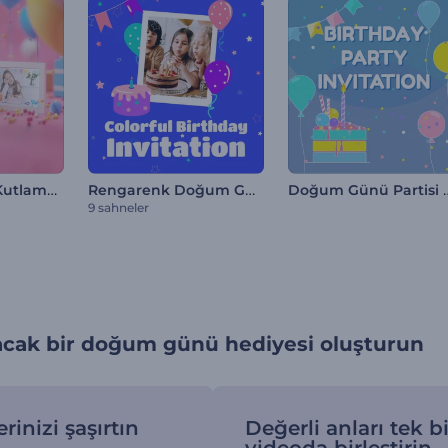
Doğum Günü Kutlaması Giriş Videosu
Rengarenk Doğum Günü Davetiyesi
Doğum Günü Par
9 sahneler
acak bir doğum günü hediyesi oluşturun
rinizi şaşırtın
Değerli anları tek bi