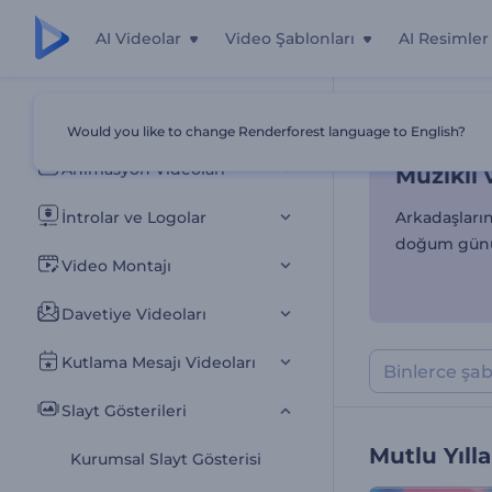
AI Videolar
Video Şablonları
AI Resimler
Müzikli 
Tüm Şablonlar
Would you like to change Renderforest language to English?
Ana Sayfa
Şab
Animasyon Videoları
Müzikli 
İntrolar ve Logolar
Arkadaşlarını
doğum günü 
Video Montajı
Davetiye Videoları
Kutlama Mesajı Videoları
Slayt Gösterileri
Mutlu Yılla
Kurumsal Slayt Gösterisi