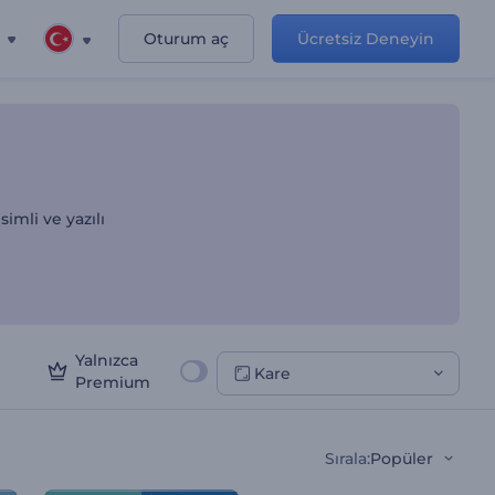
Oturum aç
Ücretsiz Deneyin
t Gösterileri
simli ve yazılı
Yalnızca
Kare
Premium
Sırala
:
Popüler