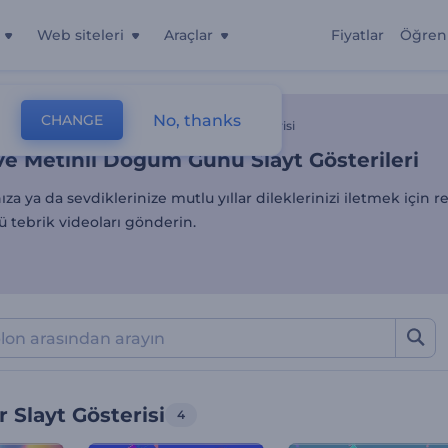
Web siteleri
Araçlar
Fiyatlar
Öğren
ve Metinli Doğum Günü Slay
No, thanks
CHANGE
lonlar
Slayt Gösterileri
Mutlu Yıllar Slayt Gösterisi
ve Metinli Doğum Günü Slayt Gösterileri
za ya da sevdiklerinize mutlu yıllar dileklerinizi iletmek için re
tebrik videoları gönderin.
r Slayt Gösterisi
4