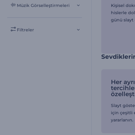
Müzik Görselleştirmeleri
Kişisel dok
hislerle d
günü slayt 
Filtreler
Sevdikleri
Her ayrı
tercihle
özelleşt
Slayt göste
için çeşitl
yararlanın.