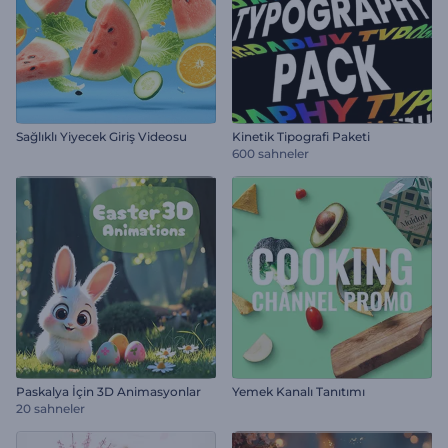
Sağlıklı Yiyecek Giriş Videosu
Kinetik Tipografi Paketi
600 sahneler
Paskalya İçin 3D Animasyonlar
Yemek Kanalı Tanıtımı
20 sahneler