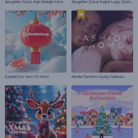
S
evgililer Günü Kalpli Logo Gösterimi
Sevgililer Günü Aşk Meleği İntro
Çiçekli Çin Yeni Yılı İntro
Moda Tanıtımı Açılış Videosu