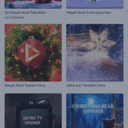
3D Neşeli Noel Tebrikleri
Neşeli Noel Animasyonları
40 sahneler
Neşeli Noel Topları İntro
Işıltılı Kar Taneleri İntro