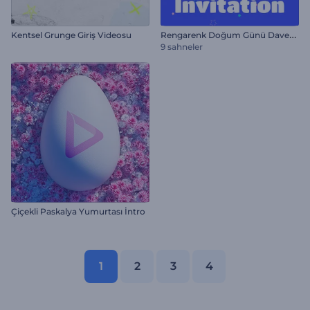
R
engarenk Doğum Günü Davetiyesi
Kentsel Grunge Giriş Videosu
9 sahneler
Çiçekli Paskalya Yumurtası İntro
1
2
3
4