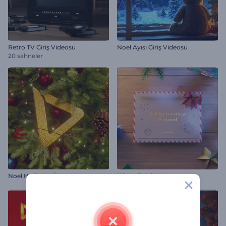
Retro TV Giriş Videosu
Noel Ayısı Giriş Videosu
20 sahneler
Noel Harikaları İntro
Yılbaşı Tebrik Kartı