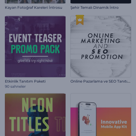
Kayan Fotoğraf Kareleri İntrosu
Şehir Temalı Dinamik İntro
O
nline Pazarlama ve SEO Tanıtımı
Etkinlik Tanıtım Paketi
90 sahneler