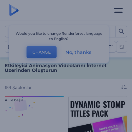
Etkileyici Animasyon Video
Would you like to change Renderforest language
to English?
Animasyon Videoları
No, thanks
CHANGE
Etkileyici Animasyon Videolarını İnternet
Üzerinden Oluşturun
159
Şablonlar
AI ile başla