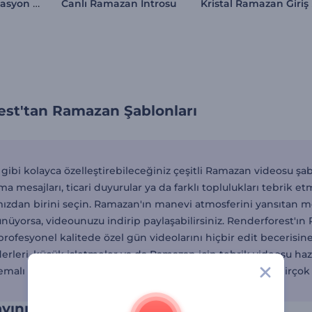
Ramazan Animasyon Reels
Kr
Canlı Ramazan İntrosu
est'tan Ramazan Şablonları
 gibi kolayca özelleştirebileceğiniz çeşitli Ramazan videosu şa
ma mesajları, ticari duyurular ya da farklı toplulukları tebrik et
ızdan birini seçin. Ramazan'ın manevi atmosferini yansıtan met
ünüyorsa, videounuzu indirip paylaşabilirsiniz. Renderforest'ı
rofesyonel kalitede özel gün videolarını hiçbir edit becerisine 
erleri, küçük işletmeler ya da Ramazan için tebrik videosu ha
alı intro videolarından tebrik animasyonlarına kadar birçok far
ını video animasyonlar ile kutlayın