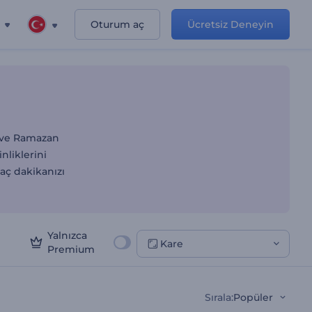
Oturum aç
Ücretsiz Deneyin
n ve Ramazan
nliklerini
kaç dakikanızı
Yalnızca
Kare
Premium
Sırala
:
Popüler