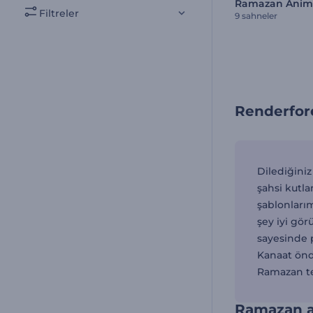
Filtreler
9 sahneler
Renderfor
Dilediğiniz
şahsi kutla
şablonlarım
şey iyi gör
sayesinde p
Kanaat önd
Ramazan tem
Ramazan ay