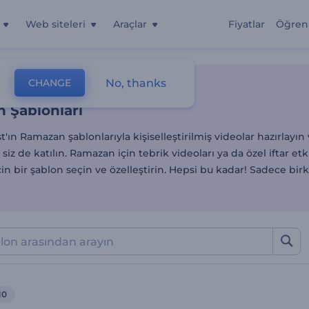
Web siteleri
Araçlar
Fiyatlar
Öğren
 Şablonları
No, thanks
CHANGE
lonlar
Kutlama Mesajı Videoları
Ramazan
 Şablonları
'ın Ramazan şablonlarıyla kişiselleştirilmiş videolar hazırlayı
siz de katılın. Ramazan için tebrik videoları ya da özel iftar etki
n bir şablon seçin ve özelleştirin. Hepsi bu kadar! Sadece bir
10