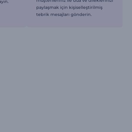
müşterileriniz ile dua ve dileklerinizi
ayın.
paylaşmak için kişiselleştirilmiş
tebrik mesajları gönderin.