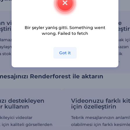
 videolarını
Video efektler ile
Bir şeyler yanlış gitti. Something went
ştirin
içerikleri güzelleşti
wrong. Failed to fetch
Ramazan videolarını
Videonuza level atlatmak iç
aylaşmak için
yumuşak geçişler, Ramazan
Got it
a stok görselden
animasyonları ve kinetik
tipografiden yararlanın.
sajınızı Renderforest ile aktarın
ızı destekleyen
Videonuzu farklı kit
r kullanın
için özelleştirin
kileyici videolar
Tebrik mesajlarınızın anlaml
için kaliteli görsellerden
olabilmesi için farklı kesiml