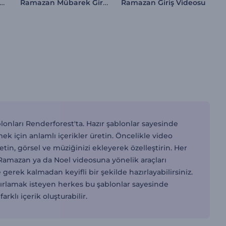
istal Ramazan Giriş Videosu
Ramazan Mübarek Giriş Videosu
Ramazan Giriş Videosu
blonları Renderforest'ta. Hazır şablonlar sayesinde
mek için anlamlı içerikler üretin. Öncelikle video
in, görsel ve müziğinizi ekleyerek özelleştirin. Her
n Ramazan ya da Noel videosuna yönelik araçları
gerek kalmadan keyifli bir şekilde hazırlayabilirsiniz.
zırlamak isteyen herkes bu şablonlar sayesinde
klı içerik oluşturabilir.