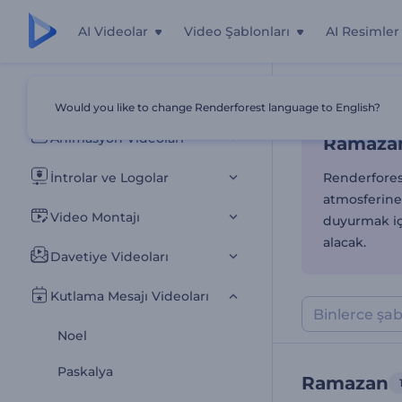
AI Videolar
Video Şablonları
AI Resimler
Ramazan
Tüm Şablonlar
Would you like to change Renderforest language to English?
Ana Sayfa
Şab
Animasyon Videoları
Ramazan
İntrolar ve Logolar
Renderforest
atmosferine 
Video Montajı
duyurmak içi
alacak.
Davetiye Videoları
Kutlama Mesajı Videoları
Noel
Paskalya
Ramazan