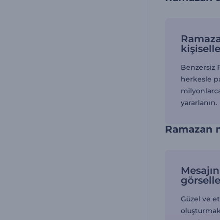
Ramazan
kişiselle
Benzersiz 
herkesle p
milyonlarc
yararlanın.
Ramazan me
Mesajın
görselle
Güzel ve et
oluşturmak 