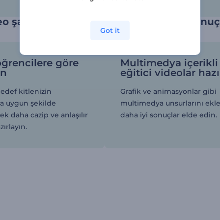
eo şablonları ile öğretimden daha iyi sonuçl
Got it
öğrencilere göre
Multimedya içerikli
ın
eğitici videolar hazı
hedef kitlenizin
Grafik ve animasyonlar gibi
na uygun şekilde
multimedya unsurlarını ekl
rek daha cazip ve anlaşılır
daha iyi sonuçlar elde edin.
zırlayın.