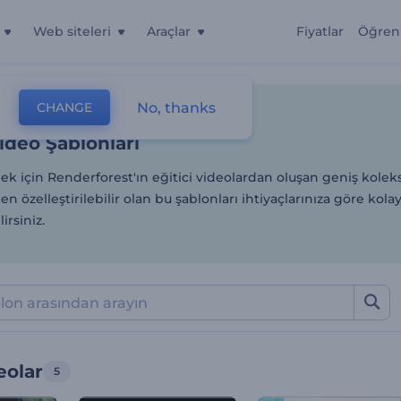
Web siteleri
Araçlar
Fiyatlar
Öğren
Video Şablonları
No, thanks
CHANGE
lonlar
Animasyon Videoları
Eğitici Videolar
Video Şablonları
ek için Renderforest'ın eğitici videolardan oluşan geniş kole
n özelleştirilebilir olan bu şablonları ihtiyaçlarınıza göre kola
irsiniz.
eolar
5