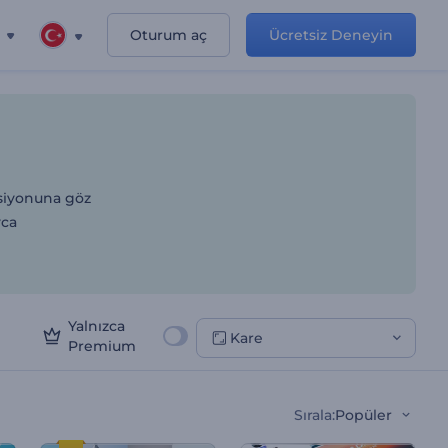
Oturum aç
Ücretsiz Deneyin
ksiyonuna göz
yca
Yalnızca
Kare
Premium
Sırala
:
Popüler