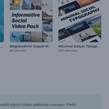
Dinamik Kurumsal Sunumlar
Bilgilendirici Sosyal Medya Video Paketi
Minimal Sosyal Tipografi
60 sahneler
200 sahneler
şitli eğitici video şablonları sunuyor. Farklı