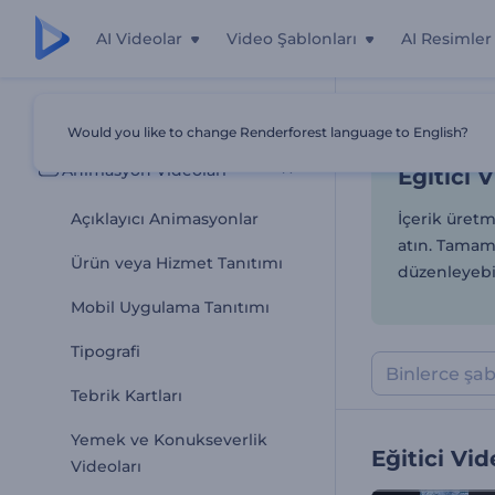
AI Videolar
Video Şablonları
AI Resimler
Eğitici 
Tüm Şablonlar
Would you like to change Renderforest language to English?
Ana Sayfa
Şab
Animasyon Videoları
Eğitici 
Açıklayıcı Animasyonlar
İçerik üretm
atın. Tamame
Ürün veya Hizmet Tanıtımı
düzenleyebil
Mobil Uygulama Tanıtımı
Tipografi
Tebrik Kartları
Yemek ve Konukseverlik
Eğitici Vid
Videoları