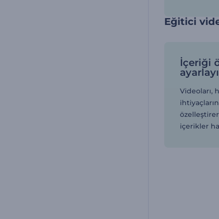
Eğitici vid
İçeriği 
ayarlay
Videoları, 
ihtiyaçları
özelleştire
içerikler ha