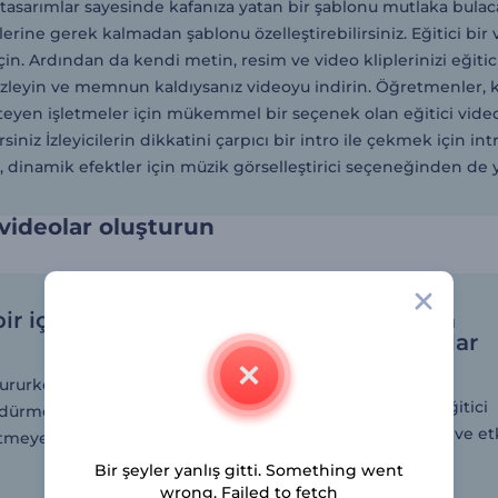
 tasarımlar sayesinde kafanıza yatan bir şablonu mutlaka bulacak
lerine gerek kalmadan şablonu özelleştirebilirsiniz. Eğitici bi
in. Ardından da kendi metin, resim ve video kliplerinizi eğitici
izleyin ve memnun kaldıysanız videoyu indirin. Öğretmenler, ku
eyen işletmeler için mükemmel bir seçenek olan eğitici video a
rsiniz İzleyicilerin dikkatini çarpıcı bir intro ile çekmek için in
z, dinamik efektler için müzik görselleştirici seçeneğinden de ya
 videolar oluşturun
bir içerik elde
Eğitici videolara
interaktif unsurlar
ekleyin
tururken tutarlı olmak,
İnteraktif bileşenler, eğitici
ürdürmeye ve sonuçları
videolarını daha ilginç ve etk
tmeye yardımcı olur.
getirir.
Bir şeyler yanlış gitti. Something went
wrong. Failed to fetch