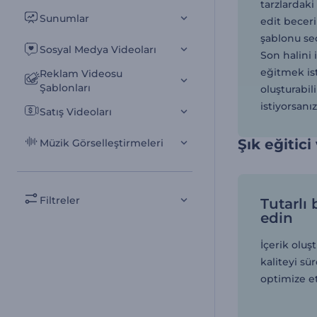
tarzlardaki
Sunumlar
edit beceri
şablonu seç
Sosyal Medya Videoları
Son halini 
eğitmek ist
Reklam Videosu
Şablonları
oluşturabili
istiyorsanı
Satış Videoları
Şık eğitici
Müzik Görselleştirmeleri
Filtreler
Tutarlı 
edin
İçerik oluş
kaliteyi s
optimize e