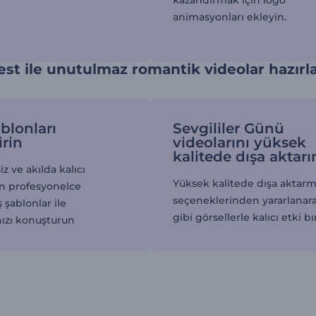
kazandırmak için logo
animasyonları ekleyin.
st ile unutulmaz romantik videolar hazırl
blonları
Sevgililer Günü
irin
videolarını yüksek
kalitede dışa aktarı
z ve akılda kalıcı
Yüksek kalitede dışa aktar
in profesyonelce
seçeneklerinden yararlanar
 şablonlar ile
gibi görsellerle kalıcı etki bı
ınızı konuşturun