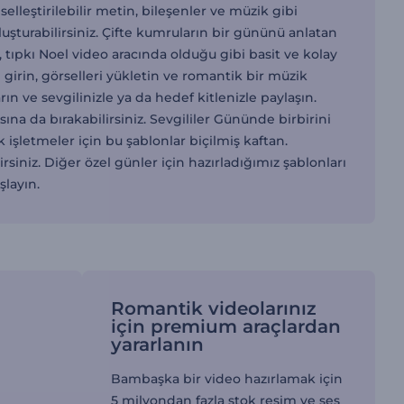
elleştirilebilir metin, bileşenler ve müzik gibi
luşturabilirsiniz. Çifte kumruların bir gününü anlatan
 tıpkı Noel video aracında olduğu gibi basit ve kolay
zı girin, görselleri yükletin ve romantik bir müzik
n ve sevgilinizle ya da hedef kitlenizle paylaşın.
ısına da bırakabilirsiniz. Sevgililer Gününde birbirini
işletmeler için bu şablonlar biçilmiş kaftan.
rsiniz. Diğer özel günler için hazırladığımız şablonları
layın.
Romantik videolarınız
için premium araçlardan
yararlanın
Bambaşka bir video hazırlamak için
5 milyondan fazla stok resim ve ses