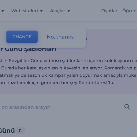
Web siteleri
Araçlar
Fiyatlar
Öğren
er Günü Şablonları
No, thanks
CHANGE
lonlar
Kutlama Mesajı Videoları
Sevgililer Günü
er Günü Şablonları
'ın Sevgililer Günü videosu şablonlarını içeren koleksiyonu ile
Burada her kare, aşkınızın hikayesini anlatıyor. Romantik ve 
ırlatmak ya da sezonluk kampanyaları duyurmak amacıyla müke
rı hazırlamak için gereken her şey Renderforest'ta.
 Günü
11