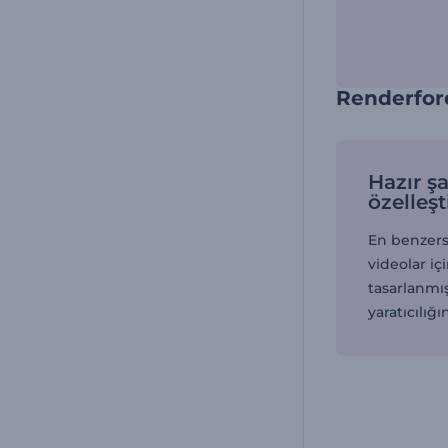
Renderfore
Hazır şa
özelleşt
En benzersi
videolar iç
tasarlanmış
yaratıcılığ