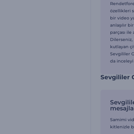
Rendetfores
özellikleri
bir video y
anlaşılır b
parçası ile
Dilerseniz,
kutlayan çi
Sevgililer 
da inceley
Sevgililer
Sevgili
mesajla
Samimi vide
kitlenizle b