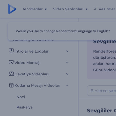
AI Videolar
Video Şablonları
AI Resimler
Sevgilil
Tüm Şablonlar
Would you like to change Renderforest language to English?
Ana Sayfa
Şab
Animasyon Videoları
Sevgilil
İntrolar ve Logolar
Renderforest
dönüştürün. 
Video Montajı
anıları hat
Günü videola
Davetiye Videoları
Kutlama Mesajı Videoları
Noel
Paskalya
Sevgililer