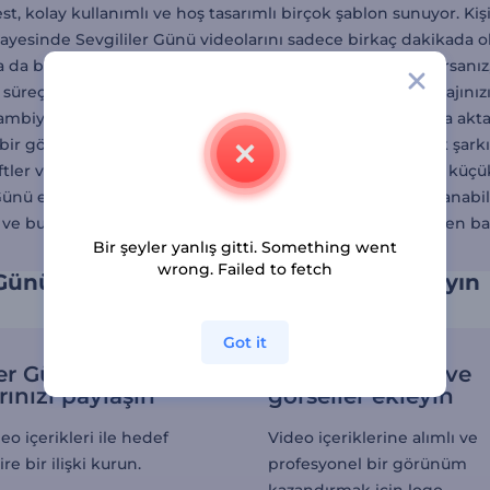
t, kolay kullanımlı ve hoş tasarımlı birçok şablon sunuyor. Kişis
 sayesinde Sevgililer Günü videolarını sadece birkaç dakikada o
a da bu güne özel bir kampanya içeriği oluşturmak istiyorsanız,
ir süreç sizi bekliyor. Öncelikle bir şablon seçin. Sonra mesajını
 ambiyans yaratın. Her şey hazır olduğunda videonuzu dışa aktarı
 bir görselleştiriciden yararlanarak bu işi en sevdiğiniz aşk şark
ftler ve Sevgililer Günü kampanyalarını tanıtmak isteyen küçük 
Günü etkinliklerini ya da partilerini duyurmak için de kullanabili
i ve bundan sonraki içerikler için planlama yapmaya hemen baş
Bir şeyler yanlış gitti. Something went
wrong. Failed to fetch
 Günü animasyon videolarıyla sevgiyi yayın
Got it
ler Günü
Dinamik metin ve
rınızı paylaşın
görseller ekleyin
o içerikleri ile hedef
Video içeriklerine alımlı ve
ire bir ilişki kurun.
profesyonel bir görünüm