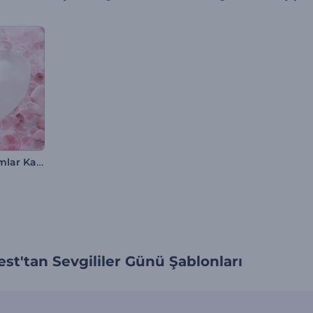
Yere Düşen Camlar Kalpler İntro
st'tan Sevgililer Günü Şablonları