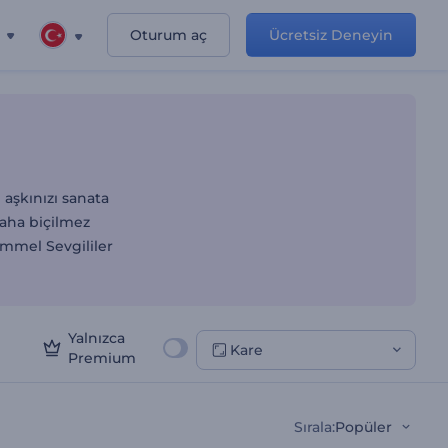
Oturum aç
Ücretsiz Deneyin
 aşkınızı sanata
paha biçilmez
mmel Sevgililer
Yalnızca
Kare
Premium
Sırala
:
Popüler