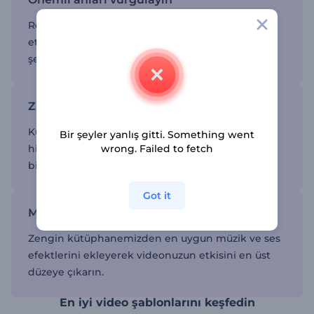
Recap video şablonlarımızı kullanarak en önemli
etkinlik ve başarıları görsel bakımdan çarpıcı bir
şekilde yakalayın.
Zahmetsiz edit süreci
Kullanıcı dostu editörümüz ile recap videonuzu
Bir şeyler yanlış gitti. Something went
wrong. Failed to fetch
hiçbir teknik bilgi ve beceriye gerek kalmadan
birkaç tıklama ile kolayca özelleştirin.
Got it
Müzik ve efektler ile zenginleştirin
Zengin kütüphanemizden en uygun müzik ve ses
efektlerini ekleyerek videonuzun etkisini en üst
düzeye çıkarın.
En iyi video şablonlarını keşfedin