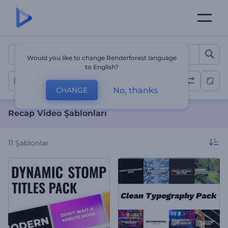
Recap Video Şablonları
Would you like to change Renderforest language
to English?
Recap Videoları
No, thanks
CHANGE
Recap Video Şablonları
11
Şablonlar