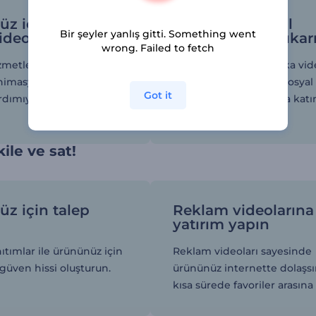
z için en iyi
Markanızı sosyal
Bir şeyler yanlış gitti. Something went
ideoyu oluşturun
medyada öne çıkar
wrong. Failed to fetch
zmetlerinizi profesyonel
Takipçileriniz için harika vi
animasyonlar ve özel
içerikleri hazırlayarak sosyal
Got it
rdımıyla sergileyin.
medyada tozu dumana katı
kile ve sat!
z için talep
Reklam videolarına
yatırım yapın
ıtımlar ile ürününüz için
Reklam videoları sayesinde
 güven hissi oluşturun.
ürününüz internette dolaşsı
kısa sürede favoriler arasına 