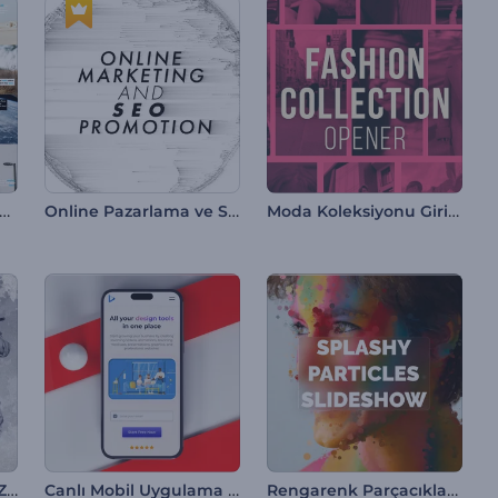
ilendirici Sosyal Medya Video Paketi
Online Pazarlama ve SEO Tanıtımı
Moda Koleksiyonu Giriş Videosu
Askeri Giriş Videosu / Zafer Günü
Canlı Mobil Uygulama Tanıtımı
Rengarenk Parçacıklar Slayt Gösterisi