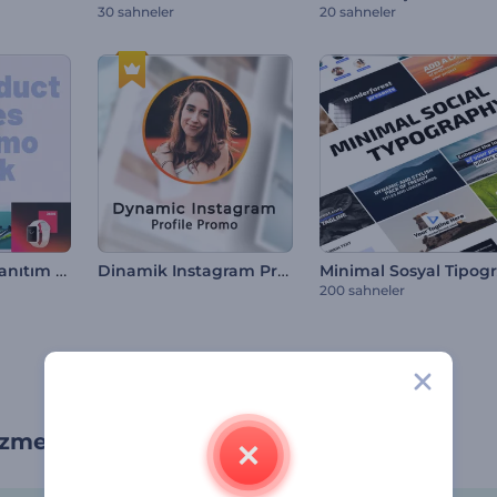
30 sahneler
20 sahneler
Ürün İndirimi Tanıtım Paketi
Dinamik Instagram Profili Tanıtımı
Mi
200 sahneler
metlerinizi en iyi şekilde tanıtın