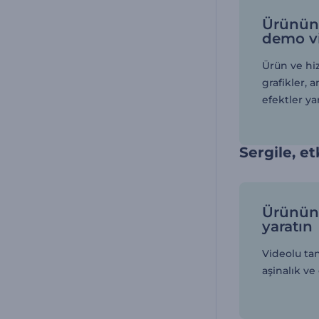
Ürününü
demo v
Ürün ve hi
grafikler, 
efektler ya
Sergile, et
Ürününü
yaratın
Videolu tan
aşinalık ve