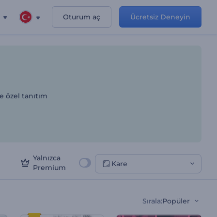
Oturum aç
Ücretsiz Deneyin
oları
e özel tanıtım
Yalnızca
Kare
Premium
Sırala
:
Popüler