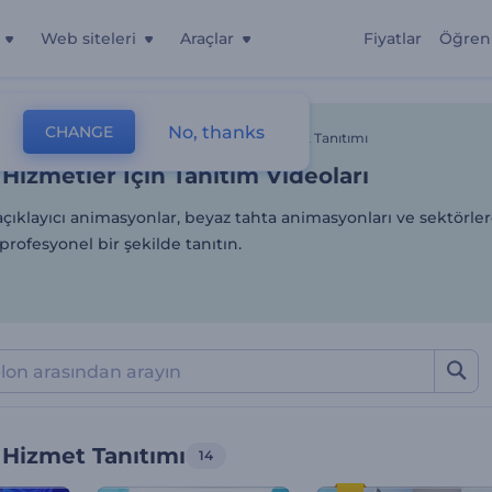
Web siteleri
Araçlar
Fiyatlar
Öğren
Hizmetler İçin Tanıtım Vide
No, thanks
CHANGE
lonlar
Animasyon Videoları
Ürün Veya Hizmet Tanıtımı
Hizmetler İçin Tanıtım Videoları
açıklayıcı animasyonlar, beyaz tahta animasyonları ve sektörler
 profesyonel bir şekilde tanıtın.
 Hizmet Tanıtımı
14