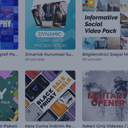
Son Moda Tipografi Paketi
Dinamik Kurumsal Sunumlar
Bilg
60 sahneler
60 sahneler
Kara Cuma İndirim Reels
ım Paketi