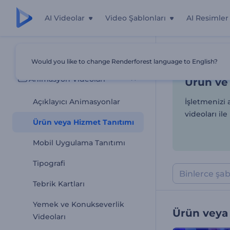
AI Videolar
Video Şablonları
AI Resimler
Ürün ve 
Tüm Şablonlar
Would you like to change Renderforest language to English?
Ana Sayfa
Şab
Animasyon Videoları
Ürün ve 
Açıklayıcı Animasyonlar
İşletmenizi 
videoları ile
Ürün veya Hizmet Tanıtımı
Mobil Uygulama Tanıtımı
Tipografi
Tebrik Kartları
Yemek ve Konukseverlik
Ürün veya
Videoları