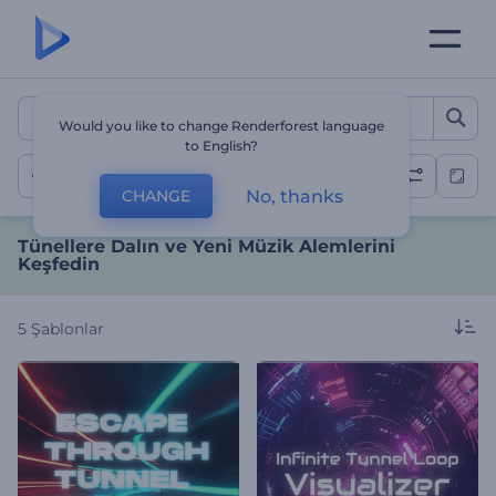
Tünellere Dalın ve Yeni Mü
Would you like to change Renderforest language
to English?
Tünel Döngüleri
No, thanks
CHANGE
Tünellere Dalın ve Yeni Müzik Alemlerini
Keşfedin
5
Şablonlar