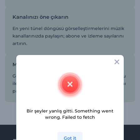
Kanalınızı öne çıkarın
En yeni tünel döngüsü görselleştirmelerini müzik
kanallarınızda paylaşın; abone ve izleme sayılarını
artırın.
Müziğiniz viral olsun
Görsel bakımdan eğlenceli yeni bir müzik videosu
ile fanlarınızı heyecanlandırın ve indirme sayılarını
patlatın.
Bir şeyler yanlış gitti. Something went
wrong. Failed to fetch
Got it