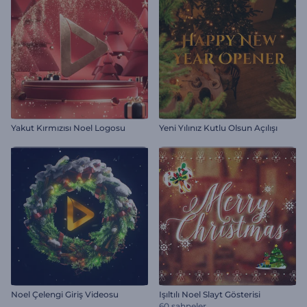
Yakut Kırmızısı Noel Logosu
Yeni Yılınız Kutlu Olsun Açılışı
Noel Çelengi Giriş Videosu
Işıltılı Noel Slayt Gösterisi
60 sahneler