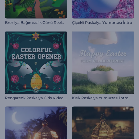
Brezilya Bağımsızlık Günü Reels
Çiçekli Paskalya Yumurtası İntro
R
engarenk Paskalya Giriş Videosu
Kırık Paskalya Yumurtası İntro