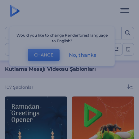
Kutlama Mesajı Videosu Şa
Would you like to change Renderforest language
to English?
Kutlama Mesajı Videoları
No, thanks
CHANGE
Kutlama Mesajı Videosu Şablonları
107
Şablonlar