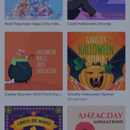
N
oel Topundan Ağaç Giriş Videosu
Cadılı Halloween Jeneriği
C
adılar Bayramı Sihirli Parti Davetiyesi
Ghostly Halloween Opener
20 sahneler