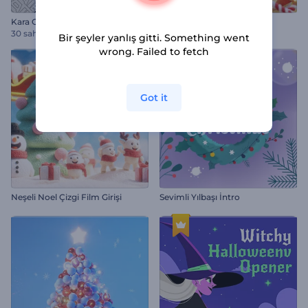
Kara Cuma İndirim Reels
Noel Süsü Giriş Videosu
30 sahneler
Bir şeyler yanlış gitti. Something went
wrong. Failed to fetch
Got it
Neşeli Noel Çizgi Film Girişi
Sevimli Yılbaşı İntro