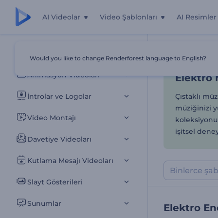
AI Videolar
Video Şablonları
AI Resimler
Elektro M
Tüm Şablonlar
Would you like to change Renderforest language to English?
Ana Sayfa
Şab
Animasyon Videoları
Elektro 
İntrolar ve Logolar
Çıstaklı müz
müziğinizi y
Video Montajı
koleksiyonum
işitsel den
Davetiye Videoları
Kutlama Mesajı Videoları
Slayt Gösterileri
Sunumlar
Elektro En