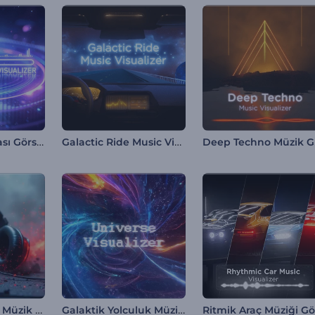
Neon Ses Dalgası Görselleştirici
Galactic Ride Music Visualizer
Dee
Ritmik Kulaklık Müzik Görselleştirici
Galaktik Yolculuk Müzik Görselleştirici