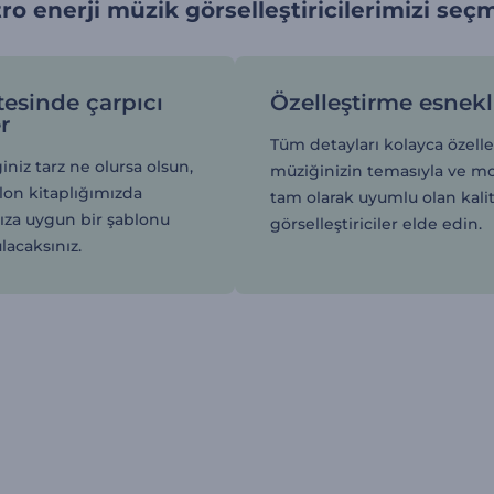
ro enerji müzik görselleştiricilerimizi seçm
tesinde çarpıcı
Özelleştirme esnekl
r
Tüm detayları kolayca özelle
ğiniz tarz ne olursa olsun,
müziğinizin temasıyla ve m
lon kitaplığımızda
tam olarak uyumlu olan kalit
nıza uygun bir şablonu
görselleştiriciler elde edin.
lacaksınız.