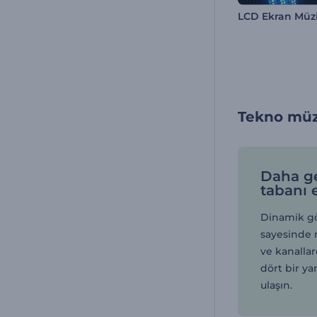
Tekno müzi
Daha ge
tabanı 
Dinamik gör
sayesinde m
ve kanalla
dört bir ya
ulaşın.