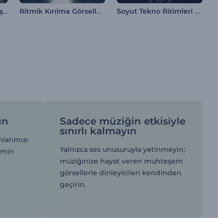
Çıstaklı Ritim Görselleştirici
Ritmik Kırılma Görselleştirici
Soyut Tekno Ritimleri Görselleştirici
ın
Sadece müziğin etkisiyle
sınırlı kalmayın
nlarımızı
Yalnızca ses unusuruyla yetinmeyin;
emin
müziğinize hayat veren muhteşem
görsellerle dinleyicileri kendinden
e
geçirin.