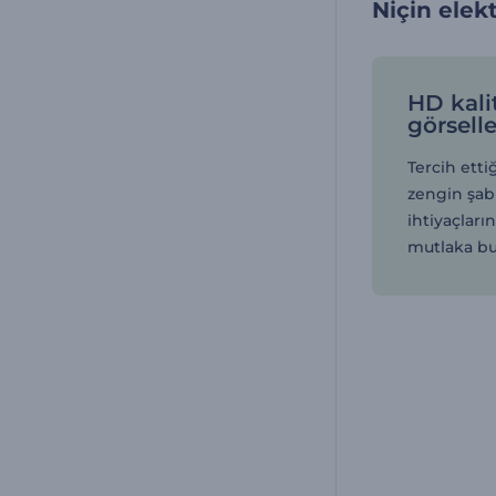
Niçin elekt
HD kali
görselle
Tercih etti
zengin şab
ihtiyaçları
mutlaka bu