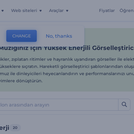
Web siteleri
Araçlar
Fiyatlar
Öğren
üziğiniz İçin Yüksek Enerjil
No, thanks
CHANGE
lonlar
Müzik Görselleştirmeleri
Elektro Enerji
Müziğiniz İçin Yüksek Enerjili Görselleştiric
ikler, zıplatan ritimler ve hayranlık uyandıran görseller ile ele
ükseklere sıçratın. Hareketli görselleştirici şablonlarından olu
uz ile dinleyicileri heyecanlandırın ve performanslarınızı un
eyimlere dönüştürün.
erji
20