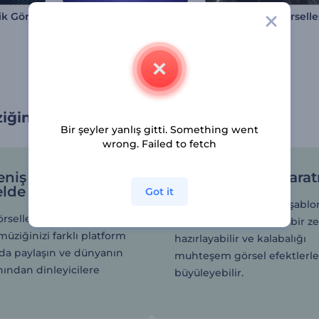
LCD Ekran Müzik Görselleştirici
Elektrik Atımlı Ekolalyzır
ğinizi görsellerin gücüyle tanıtın
Bir şeyler yanlış gitti. Something went
wrong. Failed to fetch
niş bir fan
Partide coşku yarat
elde edin
Got it
DJ'ler ve müzisyenler, şablo
selleştiricilerimiz
arkaplanda kullanarak bir z
üziğinizi farklı platform
hazırlayabilir ve kalabalığı
rda paylaşın ve dünyanın
muhteşem görsel efektlerl
nından dinleyicilere
büyüleyebilir.