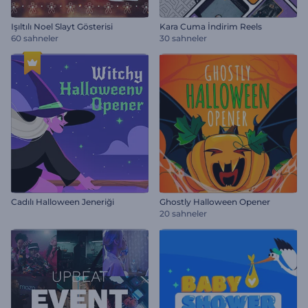
Işıltılı Noel Slayt Gösterisi
Kara Cuma İndirim Reels
60 sahneler
30 sahneler
Cadılı Halloween Jeneriği
Ghostly Halloween Opener
20 sahneler