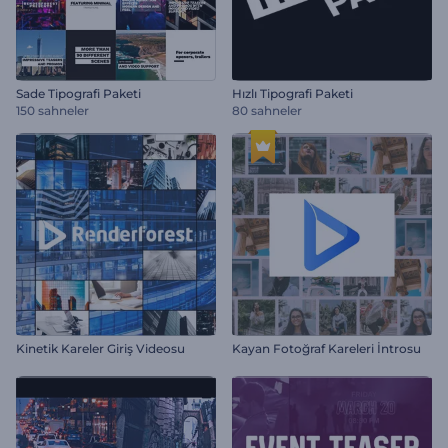
Sade Tipografi Paketi
Hızlı Tipografi Paketi
150 sahneler
80 sahneler
Kinetik Kareler Giriş Videosu
Kayan Fotoğraf Kareleri İntrosu