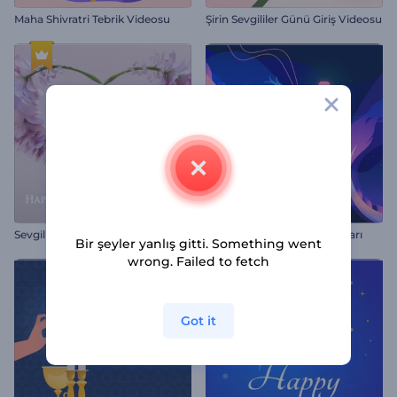
Maha Shivratri Tebrik Videosu
Şirin Sevgililer Günü Giriş Videosu
S
evgililer Günü Çiçekli Giriş Videosu
Fener Festivali Animasyonları
Bir şeyler yanlış gitti. Something went
wrong. Failed to fetch
Got it