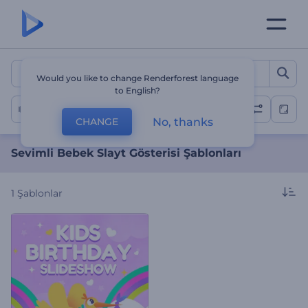
Sevimli Bebek Slayt Göster
Would you like to change Renderforest language
to English?
Bebek Slayt Gösterisi
No, thanks
CHANGE
Sevimli Bebek Slayt Gösterisi Şablonları
1
Şablonlar