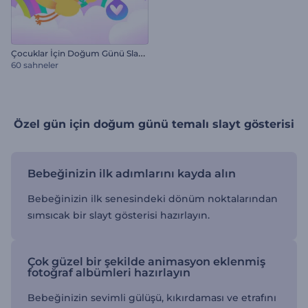
Ç
ocuklar İçin Doğum Günü Slayt Gösterisi
60 sahneler
Özel gün için doğum günü temalı slayt gösterisi
Bebeğinizin ilk adımlarını kayda alın
Bebeğinizin ilk senesindeki dönüm noktalarından
sımsıcak bir slayt gösterisi hazırlayın.
Çok güzel bir şekilde animasyon eklenmiş
fotoğraf albümleri hazırlayın
Bebeğinizin sevimli gülüşü, kıkırdaması ve etrafını