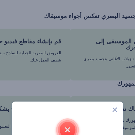
سيد البصري تعكس أجواء موسيقاك
 الموسيقى إلى
قم بإنشاء مقاطع فيديو ح
رك
العروض البصرية الجذابة للنماذج ست
تنزيلات الأغاني بتجسيد بصري
بنصف العمل عنك.
نسى.
جمهورك
ك تنتشر
قم بتخصيص النماذج بشك
سريع
ورك بتجسيد بصري يزيد من
قم بتحميل موسيقاك وإضافة التعليق
لموسيقي الجديد.
الأمر! أصبحت جاهزًا.