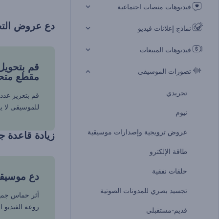
فيديوهات منصات اجتماعية
دع عروض التج
نماذج إعلانات فيديو
فيديوهات المبيعات
قم بتحويل
تصورات الموسيقى
مقطع متح
تجريدي
قم بتعزيز عدد 
للموسيقى لا ي
نيوم
عروض ترويجية وإصدارات موسيقية
زيادة قاعدة 
طاقة الإلكترو
حلقات نفقية
دع موسيقا
تجسيد بصري للمدونات الصوتية
أثر حماس جمه
روعة الفيديو ا
قديم-مستقبلي