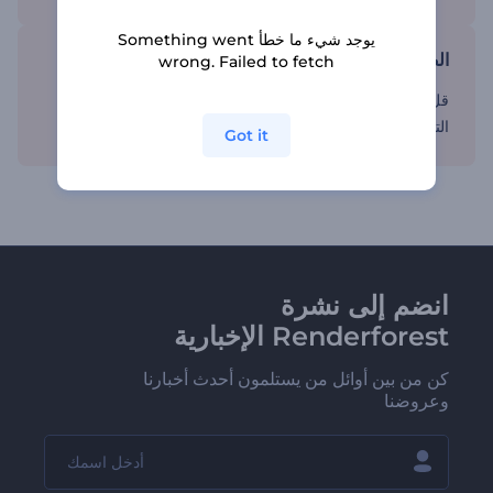
يوجد شيء ما خطأ Something went
الصديق الذي يلجأ إليه أي صانع محتوى
wrong. Failed to fetch
قل وداعًا للبرامج المعقدة وقم بإنهاء محتوى يوتيوب بنماذج
التحرير.
Got it
انضم إلى نشرة
Renderforest الإخبارية
كن من بين أوائل من يستلمون أحدث أخبارنا
وعروضنا