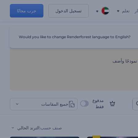
ر
تعلم
تسجيل الدخول
جرب مجانًا
نمائية
Would you like to change Renderforest language to English?
نموذجًا وأضف
مدفوع
جميع المقاسات
فقط
صنف حسب
:
الترند الحالي