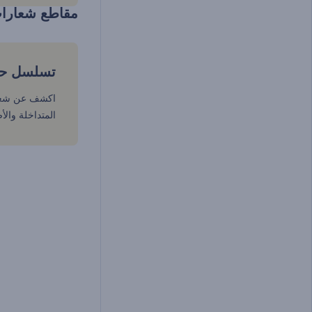
مقاطع شعارا
تسلسل حر
اكشف عن شعا
المتداخلة والأض