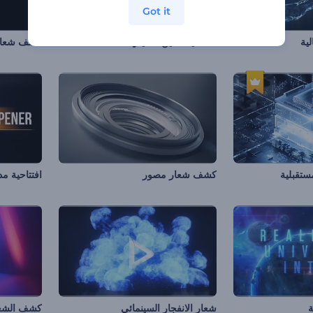
Got it
لية
افتتاحية التنين الصيني
كشف شعار ب
ستقبلية
كشف شعار مصور
افتتاحية م
ة
شعار الانفجار السينمائي
كشف الشعار