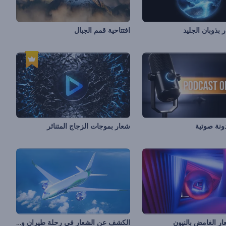
ذوبان الجليد
افتتاحية قمم الجبال
دونة صوتية
شعار بموجات الزجاج المتناثر
الكشف عن الشعار في رحلة طيران واقعية
 الغامض بالنيون