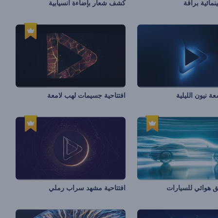
نمائية براقة
كشف شعار بإضاءة انسيابية
عة نيون الليلية
افتتاحية جسيمات لهب لامعة
فق هوائي للسيارات
افتتاحية مشهد سراب رملي