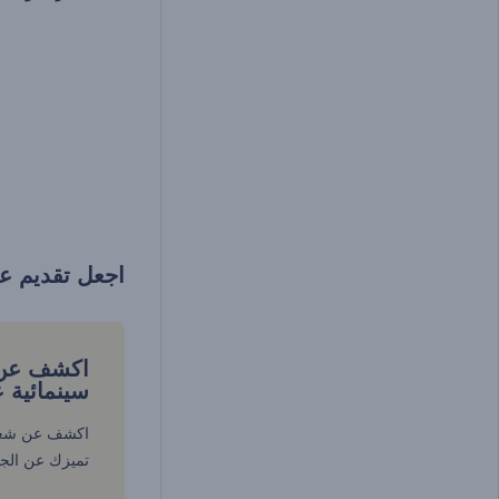
اجعل تقديم علا
اكشف عن 
سينمائية ع
اكشف عن شعار
تميزك عن الجم