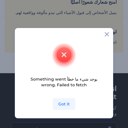
امنح شعارك شعورًا أصليًا
يميل الأشخاص إلى قبول الأشياء التي تبدو مألوفة وواقعية لهم.
ابهرهم بالاحترافية
اجعلهم يعتقدون كما لو أنك صورت اللقطات بنفسك.
يوجد شيء ما خطأ Something went
wrong. Failed to fetch
انضم إلى نشرة
Renderforest الإخبارية
Got it
كن من بين أوائل من يستلمون أحدث أخبارنا
وعروضنا