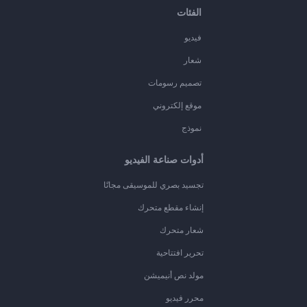
الفئات
فيديو
شعار
تصميم رسومات
موقع إلكتروني
نموذج
أدوات صناعة الفيديو
تجسيد بصري للموسيقى مجانًا
إنشاء مقطع متحرك
شعار متحرك
تحرير افتتاحية
مولد نص أنيميشن
محرر فيديو