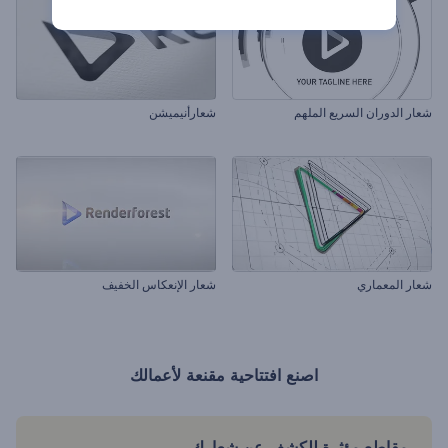
شعار الدوران السريع الملهم
شعارأنيميشن
شعار المعماري
شعار الإنعكاس الخفيف
اصنع افتتاحية مقنعة لأعمالك
مقاطع مؤثرة للكشف عن شعارك