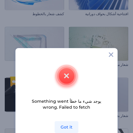
افتتاحية أشكال بحواف دورانية
كشف شعار بالخطوط
شعار مكعبات متناثرة
كشف شعار معماري
يوجد شيء ما خطأ Something went
wrong. Failed to fetch
شعار بدوران رقيق
كشف شعار بارز ثلاثي الأبعاد
Got it