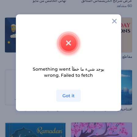
عرض شرائح الكريسماس المتألق
تهاني الخامس من مايو
60 مشاهد
مقاطع يوم أنزاك
تهنئة تنزيل القرآن
يوجد شيء ما خطأ Something went
wrong. Failed to fetch
Got it
افتتاحية واقعية لأرنب شم النسيم
مقاطع متحركة لشم النسيم