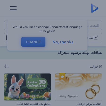
بطاقات تهنئة برسوم متحركة
Would you like to change Renderforest language
to English?
بطاقات ترحيبية
No, thanks
CHANGE
بطاقات تهنئة برسوم متحركة
91
قوالب
افتتاحية خواتم الزفاف
مقاطع شم النسيم ثلاثية الأبعاد