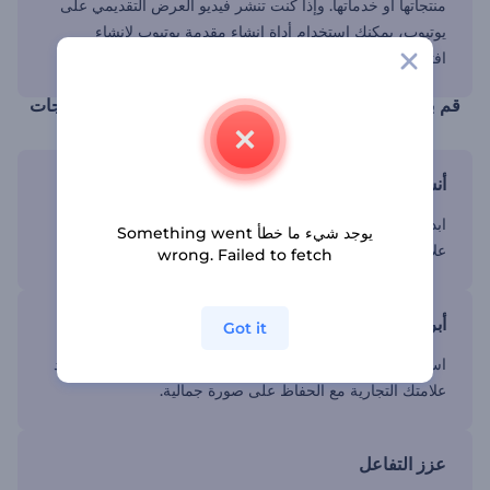
منتجاتها أو خدماتها. وإذا كنت تنشر فيديو العرض التقديمي على
يوتيوب، يمكنك استخدام أداة إنشاء مقدمة يوتيوب لإنشاء
افتتاحية تجذب الانتباه.
قم ببناء علامتك التجارية باستخدام فيديوهات عرض المنتجات
أنشئ عروض تقديمية للمنتجات في دقائق
ابدأ بسرعة وقم بتخصيص قوالبنا لتتناسب مع رؤيتك وهوية
يوجد شيء ما خطأ Something went
علامتك التجارية—بدون الحاجة إلى خبرة في التحرير.
wrong. Failed to fetch
أبرز ميزات المنتج
Got it
استخدم العناصر البصرية عالية الجودة لتسليط الضوء على فوائد
علامتك التجارية مع الحفاظ على صورة جمالية.
عزز التفاعل