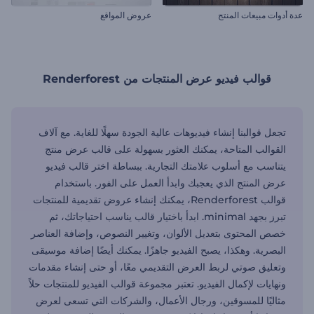
عدة أدوات مبيعات المنتج
عروض المواقع
قوالب فيديو عرض المنتجات من Renderforest
تجعل قوالبنا إنشاء فيديوهات عالية الجودة سهلًا للغاية. مع آلاف
القوالب المتاحة، يمكنك العثور بسهولة على قالب عرض منتج
يتناسب مع أسلوب علامتك التجارية. ببساطة اختر قالب فيديو
عرض المنتج الذي يعجبك وابدأ العمل على الفور. باستخدام
قوالب Renderforest، يمكنك إنشاء عروض تقديمية للمنتجات
تبرز بجهد minimal. ابدأ باختيار قالب يناسب احتياجاتك، ثم
خصص المحتوى بتعديل الألوان، وتغيير النصوص، وإضافة العناصر
البصرية. وهكذا، يصبح الفيديو جاهزًا. يمكنك أيضًا إضافة موسيقى
وتعليق صوتي لربط العرض التقديمي معًا، أو حتى إنشاء مقدمات
ونهايات لإكمال الفيديو. تعتبر مجموعة قوالب الفيديو للمنتجات حلاً
مثاليًا للمسوقين، ورجال الأعمال، والشركات التي تسعى لعرض