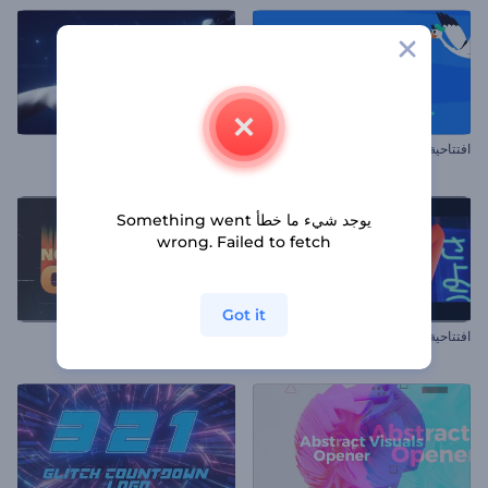
افتتاحية حفل استقبال مولود
افتتاحية ابتكار ذكاء اصطناعي
يوجد شيء ما خطأ Something went
wrong. Failed to fetch
Got it
افتتاحية العناوين الإيقاعية
افتتاحية مشوشة قديمة