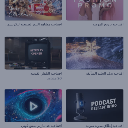
ا
فتتاحية مشاهد الثلج الطبيعية للكريسماس
افتتاحية ترويج الموضة
افتاحية ندف الجليد المتألقة
افتتاحية التلفاز القديمة
20 مشاهد
افتتاحية إطلاق مدونة صوتية
افتتاحية عد تنازلي بنفق كوني