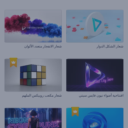
شعار الشكل الدوار
شعار الانفجار متعدد الألوان
افتتاحية أضواء نيون فايس سيتي
شعار مكعب روبيكس الملهم