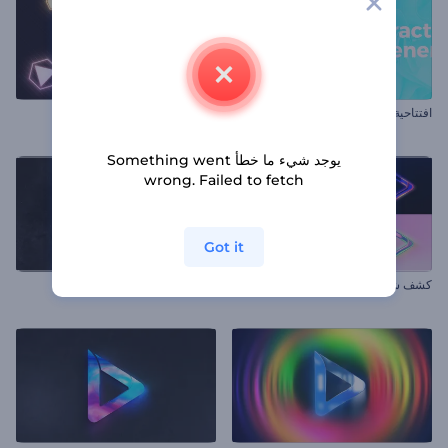
افتتاحية عروض بصرية تجريدية
افتتاحية أشكال نيون متحركة
يوجد شيء ما خطأ Something went
wrong. Failed to fetch
Got it
كشف شعار كروم لامع
افتتاحية شعار متعدد الألوان