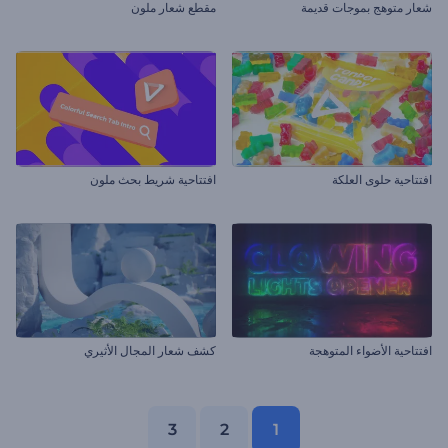
شعار متوهج بموجات قديمة
مقطع شعار ملون
افتتاحية حلوى العلكة
افتتاحية شريط بحث ملون
افتتاحية الأضواء المتوهجة
كشف شعار المجال الأثيري
3
2
1