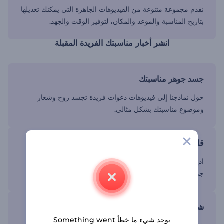
نقدم مجموعة متنوعة من الفيديوهات الجاهزة التي يمكنك تعديلها
بتاريخ المناسبة والموعد والمكان، لتوفير الوقت والجهد.
انشر أخبار مناسبتك الفريدة المقبلة
جسد جوهر مناسبتك
حول نماذجنا إلى فيديوهات دعوات فريدة تجسد روح وشعار
وموضوع مناسبتك بشكل مثالي.
قل وداعاً لتحضير الدعوات
ادع ضيوفك بأناقة واجعلهم يحرصون على تدوين الموعد في
جدول مواعيدهم وترقب موعد الاحتفال الكبير في لهفة.
شارك فيديوهات دعواتك بسهولة
يوجد شيء ما خطأ Something went