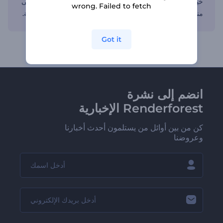
خياراتنا المرنة للمشاركة تتيح لك مشاركة فيديوهات دعواتك على
wrong. Failed to fetch
منصات التواصل الاجتماعي وزيادة عدد جمهورك بمنتهى السهولة.
Got it
انضم إلى نشرة
Renderforest الإخبارية
كن من بين أوائل من يستلمون أحدث أخبارنا
وعروضنا