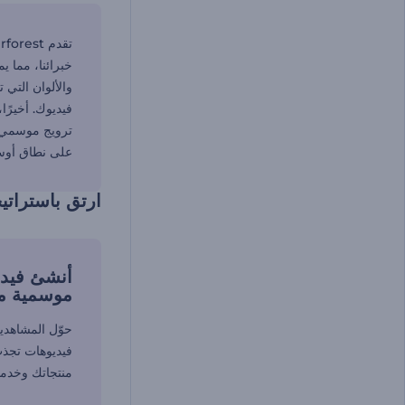
خبرائنا، مما 
والألوان التي
فيديوك. أخيرً
ترويج موسمي بس
على نطاق أوس
ارتق باستراتي
أنشئ فيدي
موسمية مل
حوّل المشاهدي
فيديوهات تجذب
منتجاتك وخدما