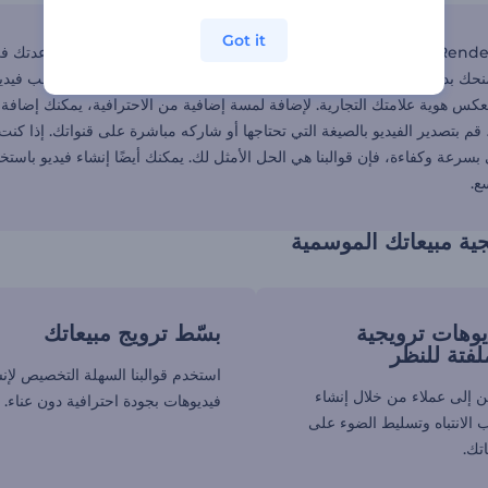
Got it
تقدم Renderforest مجموعة من تصاميم قوالب العروض الترويجية الموسمية لمس
يمنحك بداية قوية لإنشاء ترويج موسمي خاص بك. العملية بسيطة: اختر قالب ف
 تعكس هوية علامتك التجارية. لإضافة لمسة إضافية من الاحترافية، يمكنك إضافة
ا، قم بتصدير الفيديو بالصيغة التي تحتاجها أو شاركه مباشرة على قنواتك. إذ
رعة وكفاءة، فإن قوالبنا هي الحل الأمثل لك. يمكنك أيضًا إنشاء فيديو باستخدا
ع.
جية مبيعاتك الموسمية
وهات ترويجية
بسّط ترويج مبيعاتك
فتة للنظر
استخدم قوالبنا السهلة التخصيص لإن
ن إلى عملاء من خلال إنشاء
فيديوهات بجودة احترافية دون عناء.
 الانتباه وتسليط الضوء على
تك.