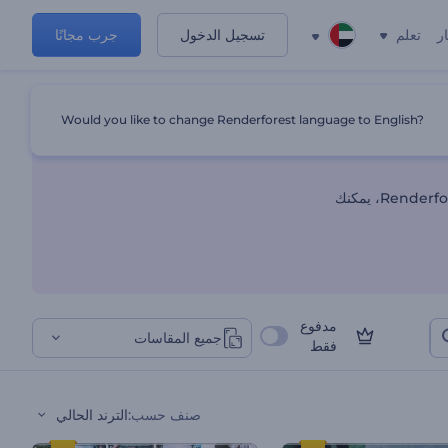
ر
تعلم
تسجيل الدخول
جرب مجانًا
Would you like to change Renderforest language to English?
استفد من عروضك الموسمية وتميز بفيديو ترويجي موسمي. مع قالب ترويج المبيعات من Renderforest، يمكنك
مدفوع
جميع المقاسات
فقط
صنف حسب
:
الترند الحالي