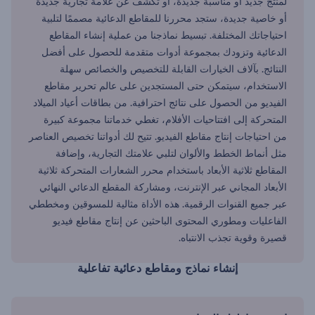
لمنتج جديد أو مناسبة جديدة، أو تكشف عن علامة تجارية جديدة
أو خاصية جديدة، ستجد محررنا للمقاطع الدعائية مصممًا لتلبية
احتياجاتك المختلفة. تبسيط نماذجنا من عملية إنشاء المقاطع
الدعائية وتزودك بمجموعة أدوات متقدمة للحصول على أفضل
النتائج. بآلاف الخيارات القابلة للتخصيص والخصائص سهلة
الاستخدام، سيتمكن حتى المستجدين على عالم تحرير مقاطع
الفيديو من الحصول على نتائج احترافية. من بطاقات أعياد الميلاد
المتحركة إلى افتتاحيات الأفلام، تغطي خدماتنا مجموعة كبيرة
من احتياجات إنتاج مقاطع الفيديو. تتيح لك أدواتنا تخصيص العناصر
مثل أنماط الخطط والألوان لتلبي علامتك التجارية، وإضافة
المقاطع ثلاثية الأبعاد باستخدام محرر الشعارات المتحركة ثلاثية
الأبعاد المجاني عبر الإنترنت، ومشاركة المقطع الدعائي النهائي
عبر جميع القنوات الرقمية. هذه الأداة مثالية للمسوقين ومخططي
الفاعليات ومطوري المحتوى الباحثين عن إنتاج مقاطع فيديو
قصيرة وقوية تجذب الانتباه.
إنشاء نماذج ومقاطع دعائية تفاعلية