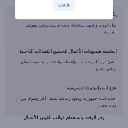
Got it
بسِّط عملية إنشاء الفيديو
قلل الوقت والجهد باستخدام قالب يناسب رؤيتك وهويتك
التجارية.
استخدم فيديوهات الأعمال لتحسين الاتصالات الداخلية
أنشئ دروسًا، وتحديثات، وإعلانات واضحة ومختصرة لضمان
توافق الجميع.
عزز استراتيجيتك التسويقية
اجذب انتباه جمهورك ووضّح رسالتك بشكل أكثر وضوحًا من أي
وقت مضى.
وفر الوقت باستخدام قوالب الفيديو للأعمال