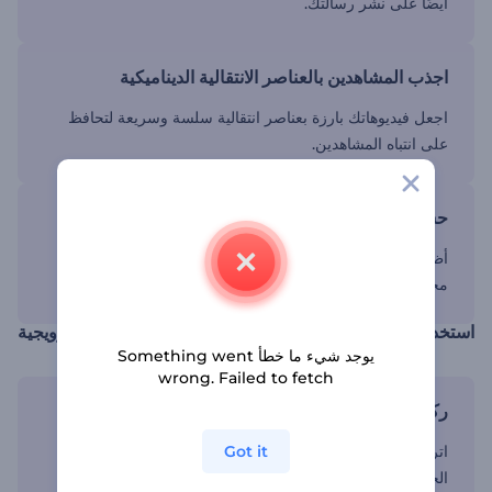
أيضًا على نشر رسالتك.
اجذب المشاهدين بالعناصر الانتقالية الديناميكية
اجعل فيديوهاتك بارزة بعناصر انتقالية سلسة وسريعة لتحافظ
على انتباه المشاهدين.
حسّن مرئياتك بالرسوم البيانية المخصصة
أظهر صناعة الإعلانات كيف يتم الأمر بإضافة رسوم بيانية
مخصصة وألوان علامتك التجارية إلى فيديوهاتك.
استخدم عناصر الترويج المتحركة للارتقاء باستراتيجيتك الترويجية
يوجد شيء ما خطأ Something went
wrong. Failed to fetch
ركز على العناصر المرئية ذات التأثير العالي
اترك انطباعًا دائمًا لدى جمهورك باستخدام عناصر مرئية عالية
Got it
الجودة.