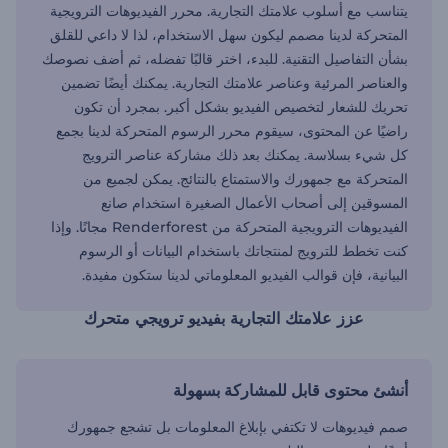
يتناسب مع أسلوب علامتك التجارية. محرر الفيديوهات الترويجية
المتحركة لدينا مصمم ليكون سهل الاستخدام، لذا لا داعي للقلق
بشأن التفاصيل التقنية. للبدء، اختر قالبًا تفضله، ثم أضف نصوصك
والعناصر المرئية وعناصر علامتك التجارية. يمكنك أيضًا تضمين
تحريك للشعار لتخصيص الفيديو بشكل أكبر. بمجرد أن تكون
راضيًا عن المحتوى، سيقوم محرر الرسوم المتحركة لدينا بجمع
كل شيء بسلاسة. يمكنك بعد ذلك مشاركة عناصر الترويج
المتحركة مع جمهورك والاستمتاع بالنتائج. يمكن لجميع من
المسوقين إلى أصحاب الأعمال الصغيرة استخدام صانع
الفيديوهات الترويجية المتحركة من Renderforest مجانًا. وإذا
كنت تخطط للترويج لمنتجاتك باستخدام البيانات أو الرسوم
البيانية، فإن قوالب الفيديو المعلوماتي لدينا ستكون مفيدة.
عزز علامتك التجارية بفيديو ترويجي متحرك
أنشئ محتوى قابل للمشاركة بسهولة
صمم فيديوهات لا تكتفي بإبلاغ المعلومات بل تشجع جمهورك