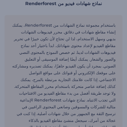
نماذج شهادات فيديو من Renderforest
باستخدام مجموعة نماذج الشهادات من Renderforest، يمكنك
إنشاء مقاطع شهادات في دقائق. محرر فيديوهات الشهادات
بديهي وسهل الاستخدام، لذا لن تحتاج لأن تكون خبيرًا في تحرير
مقاطع الفيديو لإعداد محتوى شهاداتك. ابدأ باختيار أحد نماذج
فيديوهات الشهادات لدينا. ثم خصص النموذج بالمحتوى النصي
والصور والشعار. يمكنك أيضًا إضافة الموسيقى أو التعليق
الصوتي. بمجرد أن يكون الفيديو جاهزًا، يمكنك تصديره ومشاركته
على موقعك الإلكتروني أو قنواتك على مواقع التواصل
الاجتماعي. إذا كانت علامتك التجارية مرتبطة بالمرح، يمكنك
كذلك إضافة عناصر متحركة باستخدام محرر المقاطع المتحركة.
ولا توجد طريقة أفضل من بدء مقاطع الفيديو من الافتتاحيات
التي تجذب الانتباه. نماذج شهادات Renderforest الإبداعية
مثالية للشركات والمسوقين وصانعي المحتوى الراغبين في
ترسيخ الثقة مع الجمهور من خلال شهادات أصلية. إذا كنت في
عجالة من أمرك، سيجعل منشئ مقاطع الفيديو بالذكاء