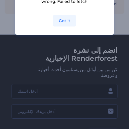
wrong. Failed to fetch
اجعل جمهورك يهتم باستخدام عناصر بصرية وسردية مقنعة.
Got it
انضم إلى نشرة
Renderforest الإخبارية
كن من بين أوائل من يستلمون أحدث أخبارنا
وعروضنا