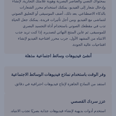
بمحتواك النصي والعناصر البصرية وهوية علامتك التجارية. لإنشاء
وإدخال شعار إلى الفيديو، يمكنك استخدام محرر الشعارات
بالذكاء الاصطناعي. بعد ذلك، أضف الموسيقى أو التعليق الصوتي
لتتماشى مع الفيديو. ومن أجل تأثيرات فريدة، يمكنك جعل الحياة
تدب في مقطعك الصوتي باستخدام أداة التجسيد البصري
للموسيقى. ثم عاين المنتج النهائي لتصديره. إذا كنت تريد جذب
الانتباه من المشهد الأول، جرب محرر افتتاحية الفيديو لإنشاء
افتتاحيات عالية الجودة.
أنشئ فيديوهات وسائط اجتماعية مذهلة
وفر الوقت باستخدام نماذج فيديوهات الوسائط الاجتماعية
استفد من النماذج الجاهزة لإنتاج فيديوهات احترافية في دقائق.
عزز سردك القصصي
استخدم أدوات بديهية لإنشاء فيديوهات جذابة بصريًا تجذب الانتباه.