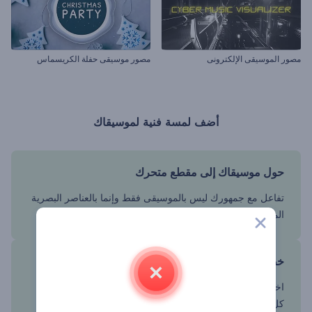
مصور الموسيقى الإلكترونى
مصور موسيقى حفلة الكريسماس
أضف لمسة فنية لموسيقاك
حول موسيقاك إلى مقطع متحرك
تفاعل مع جمهورك ليس بالموسيقى فقط وإنما بالعناصر البصرية
المتحركة المتزامنة بشكل مثالي مع إيقاعك.
خصص النموذج في وقت قصير
اختر من مجموعة متنوعة من أساليب التجسيد البصري وخصص
كل التفاصيل لتجسد حالتك المزاجية ونوع موسيقاك.