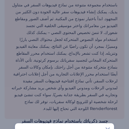
باستخدام مجموعة متنوعة من نماذج فيديوهات السفر في متناول
يديك، يمكنك إنشاء فيديوهات سفر عالية الجودة دون الكثير من
المجهود. ابدأ باختيار نموذج من المكتبة. ثم أضف الصور ومقاطع
الفيديو من مغامراتك واختر موسيقى الخلفية التي تجسد
شعورك. لا تنسَ تخصيص المحتوى النصي – يمكنك كذلك
استخدام مولد النصوص المتحركة لجعل محتواك النصي بارزًا
ومميزًا. بمجرد أن تكون راضيًا عن النتائج، يمكنك معاينة الفيديو
وتنزيله. إذا كنت تشعر بالإبداع، يمكنك استخدام محرر المقاطع
المتحركة المجاني لتجسيد سفرياتك برسوم كرتونية. تأتي الأداة
بنماذج متحركة متنوعة من أجل راحتك. بإمكان وكالات السفر
أيضًا استخدام محرر الإعلانات التجارية من أجل إعلانات احترافية
لرحلات السفر. تأتي نماذج افتتاحية فيديوهات السفر مفيدة
لمدوني الرحلات ومدوني الفيديو وأي شخص يريد مشاركة خبراته
وتجاربه في السفر بطريقة جذابة بصريًا. سواء كنت تنشئ فيديو
لرحلة شخصية او للترويج لوكالة سفريات، توفر لك نماذج
Renderforest اللوحة التي تحتاج إليها للبدء.
جسد ذكرياتك باستخدام نماذج فيديوهات السفر