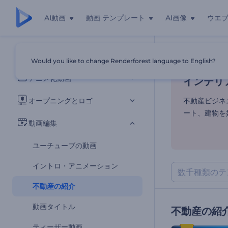
AI動画
動画 テンプレート
AI画像
ウエ
インテリ
すべてのテンプレート
Would you like to change Renderforest language to English?
ホーム
テンプ
アニメ化動画
インテリ
オープニングとロゴ
不動産ビジ
ート、建物を
動画編集
ユーチューブの動画
イントロ・アニメーション
不動産の紹介
動画タイトル
不動産の紹
ティーザー動画