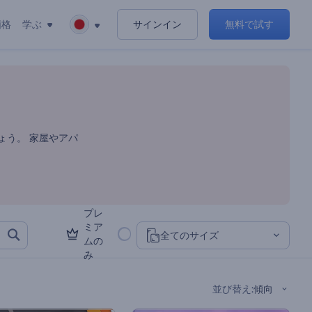
価格
学ぶ
サインイン
無料で試す
ンプレート
ょう。 家屋やアパ
プレ
ミア
全てのサイズ
ムの
み
並び替え
:
傾向