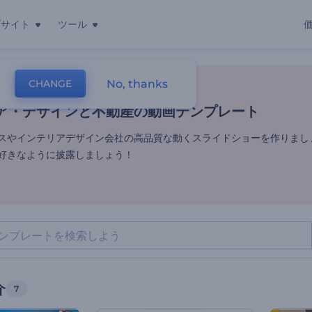
ブサイト
ツール
ア・デザインと不動産の動画テ
No, thanks
CHANGE
レート
動画編集
不動産の紹介
ア・デザインと不動産の動画テンプレート
ネスやインテリアデザイン会社の高品質な動くスライドショーを作りまし
好きなように披露しましょう！
介
7