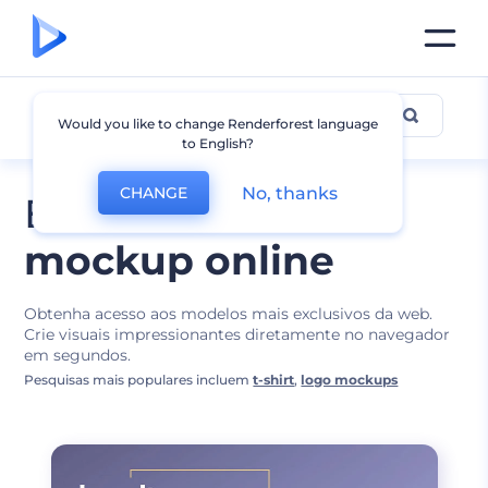
Designs de Mockups
Would you like to change Renderforest language
to English?
No, thanks
CHANGE
Edite o melhor
mockup online
Obtenha acesso aos modelos mais exclusivos da web.
Crie visuais impressionantes diretamente no navegador
em segundos.
Pesquisas mais populares incluem
t-shirt
,
logo mockups