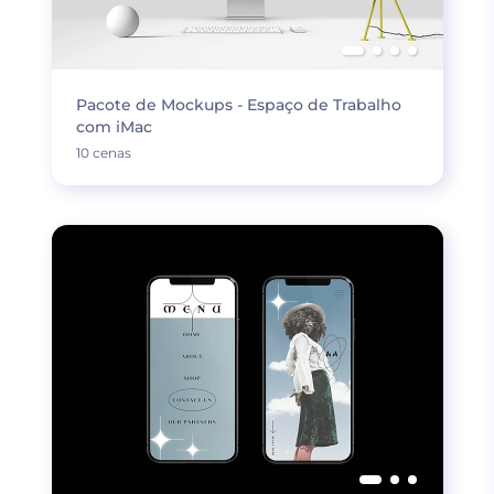
Pacote de Mockups - Espaço de Trabalho
com iMac
10 cenas