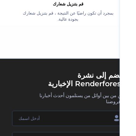
‫قم بتنزيل شعارك‬
‫بمجرد أن تكون راضيًا عن النتيجة ، قم بتنزيل شعارك
بجودة عالية.‬
ضم إلى نشرة
Renderfore الإخبارية
 من بين أوائل من يستلمون أحدث أخبارنا
روضنا