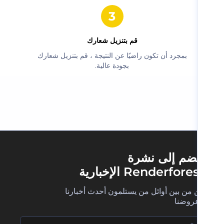
‫قم بتنزيل شعارك‬
‫بمجرد أن تكون راضيًا عن النتيجة ، قم بتنزيل شعارك
بجودة عالية.‬
ضم إلى نشرة
Renderfore الإخبارية
 من بين أوائل من يستلمون أحدث أخبارنا
روضنا