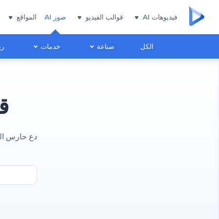
فيديوهات AI
قوالب الفيديو
صور AI
المواقع
الكل
صناعة
خدمات
ري
ق
دع حارس الل