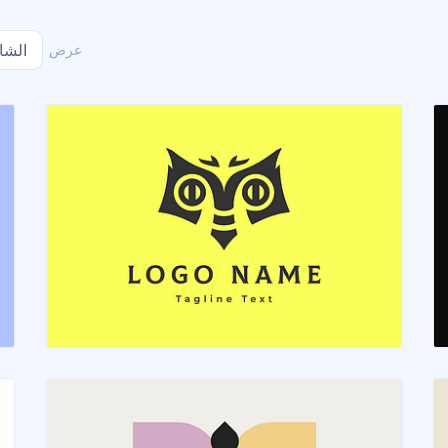
عرض
الشا