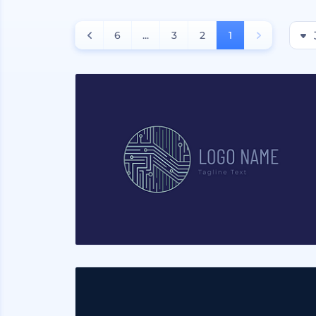
6
...
3
2
1