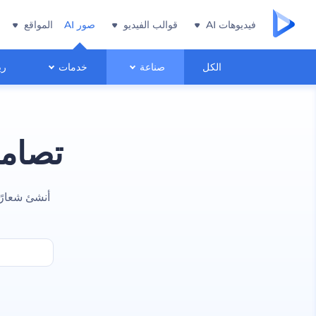
فيديوهات AI
قوالب الفيديو
صور AI
المواقع
الكل
صناعة
خدمات
ري
تصامي
أنشئ شعارً